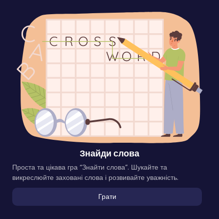
Знайди слова
Проста та цікава гра “Знайти слова”. Шукайте та
викреслюйте заховані слова і розвивайте уважність.
Грати