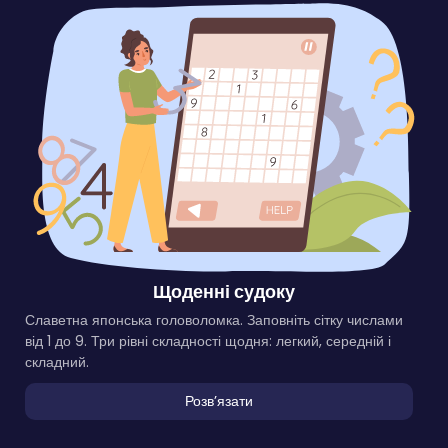
Щоденні судоку
Славетна японська головоломка. Заповніть сітку числами
від 1 до 9. Три рівні складності щодня: легкий, середній і
складний.
Розвʼязати