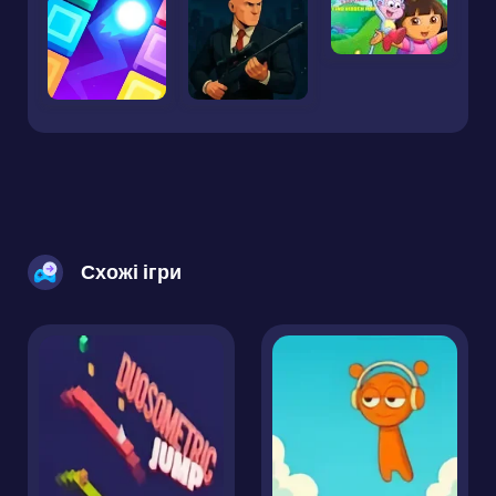
Схожі ігри