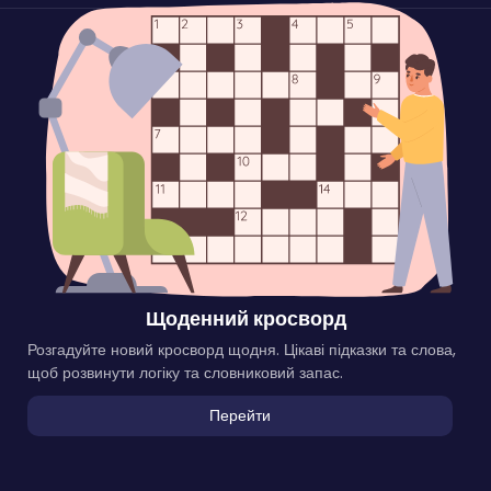
Щоденний кросворд
Розгадуйте новий кросворд щодня. Цікаві підказки та слова,
щоб розвинути логіку та словниковий запас.
Перейти