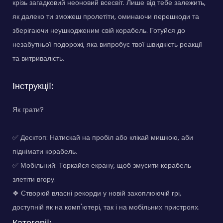
крізь загадковий неоновий всесвіт. Лише від тебе залежить,
як далеко ти зможеш пролетіти, оминаючи перешкоди та
зберігаючи неушкодженим свій корабель. Готуйся до
незабутньої подорожі, яка випробує твої швидкість реакції
та витривалість.
Інструкції:
Як грати?
✅ Десктоп: Натискай на пробіл або клікай мишкою, аби
піднімати корабель.
✅ Мобільний: Торкайся екрану, щоб змусити корабель
злетіти вгору.
❖ Створюй власні рекорди у новій захоплюючій грі,
доступній як на комп'ютері, так і на мобільних пристроях.
Категорії: