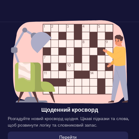
Щоденний кросворд
Розгадуйте новий кросворд щодня. Цікаві підказки та слова,
щоб розвинути логіку та словниковий запас.
Перейти