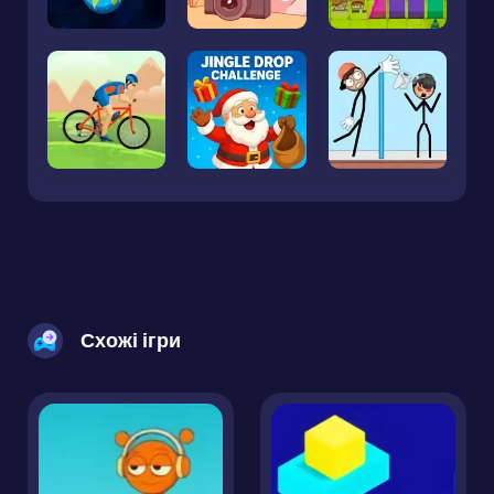
Схожі ігри