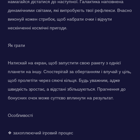
намагайся дістатися до наступної. Галактика наповнена
динамічними світами, які випробують твої рефлекси. Вчасно
виконуй кожен стрибок, щоб набрати очки і відчути
нескінченні космічні пригоди.
Як грати
Натискай на екран, щоб запустити свою ракету з однієї
планети на іншу. Спостерігай за обертанням і влучай у ціль,
щоб пролетіти через сяючі кільця. Будь уважним, адже
швидкість зростає, а відстані збільшуються. Прагнення до
бонусних очок може суттєво вплинути на результат.
Особливості
❖ захоплюючий ігровий процес