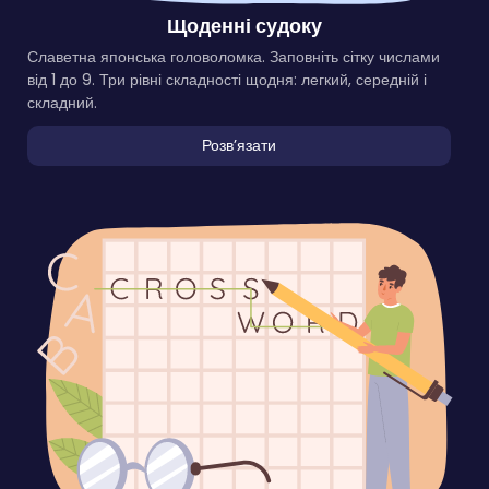
Щоденні судоку
Славетна японська головоломка. Заповніть сітку числами
від 1 до 9. Три рівні складності щодня: легкий, середній і
складний.
Розвʼязати