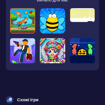
Схожі ігри