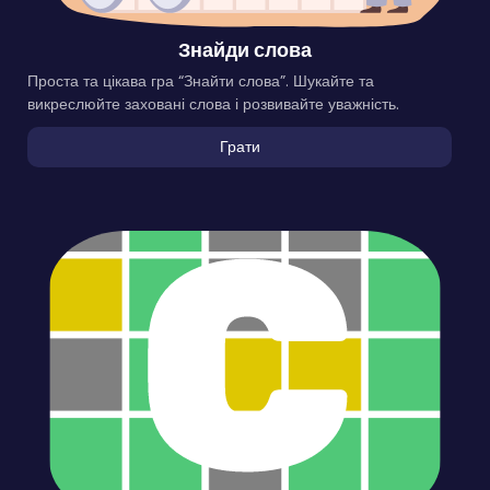
Знайди слова
Проста та цікава гра “Знайти слова”. Шукайте та
викреслюйте заховані слова і розвивайте уважність.
Грати