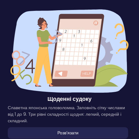
Щоденні судоку
Славетна японська головоломка. Заповніть сітку числами
від 1 до 9. Три рівні складності щодня: легкий, середній і
складний.
Розвʼязати