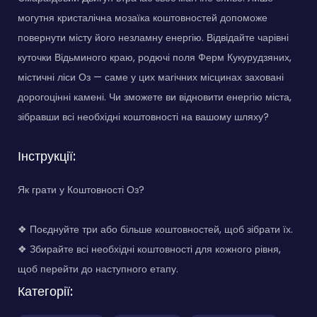
могутня кристалічна мозаїка коштовностей допоможе
повернути місту його незламну енергію. Відвідайте чарівні
куточки Відьминого краю, родючі поля Ферм Кукурудзяних,
містичні ліси Оз — саме у цих магічних місцинах заховані
дорогоцінні камені. Чи зможете ви відновити енергію міста,
зібравши всі необхідні коштовності на вашому шляху?
Інструкції:
Як грати у Коштовності Оз?
❖ Поєднуйте три або більше коштовностей, щоб зібрати їх.
❖ Збирайте всі необхідні коштовності для кожного рівня,
щоб перейти до наступного етапу.
Категорії: