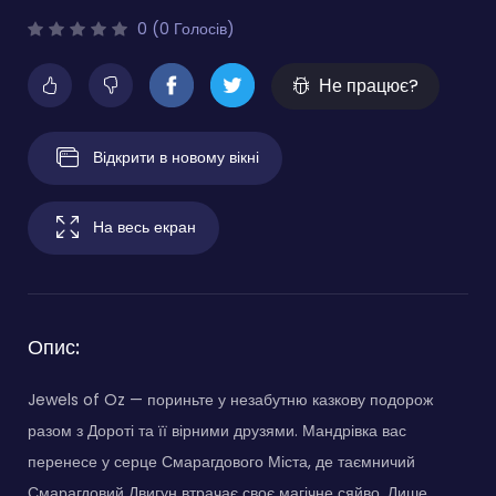
0 (0 Голосів)
Не працює?
Відкрити в новому вікні
На весь екран
Опис:
Jewels of Oz — пориньте у незабутню казкову подорож
разом з Дороті та її вірними друзями. Мандрівка вас
перенесе у серце Смарагдового Міста, де таємничий
Смарагдовий Двигун втрачає своє магічне сяйво. Лише