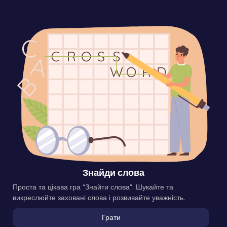
Знайди слова
Проста та цікава гра “Знайти слова”. Шукайте та
викреслюйте заховані слова і розвивайте уважність.
Грати