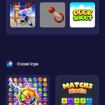
Схожі ігри