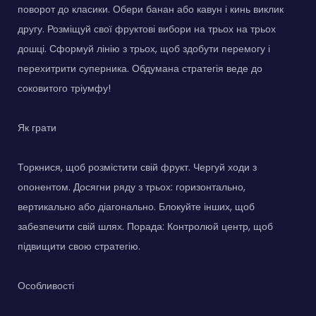
поворот до класики. Обери банан або кавун і кинь виклик
другу. Розміщуй свої фруктові вибори на трьох на трьох
дошці. Сформуй лінію з трьох, щоб здобути перемогу і
перехитрити суперника. Обдумана стратегія веде до
соковитого тріумфу!
Як грати
Торкнися, щоб розмістити свій фрукт. Чергуй ходи з
опонентом. Досягни ряду з трьох: горизонтально,
вертикально або діагонально. Блокуйте інших, щоб
забезпечити свій шлях. Порада: Контролюй центр, щоб
підвищити свою стратегію.
Особливості