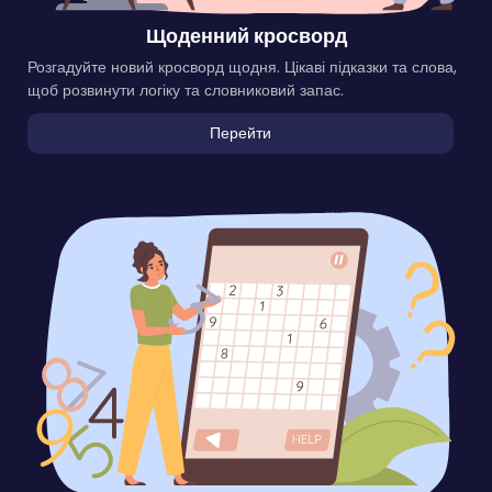
Щоденний кросворд
Розгадуйте новий кросворд щодня. Цікаві підказки та слова,
щоб розвинути логіку та словниковий запас.
Перейти