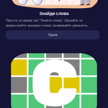
Знайди слова
Проста та цікава гра “Знайти слова”. Шукайте та
викреслюйте заховані слова і розвивайте уважність.
Грати