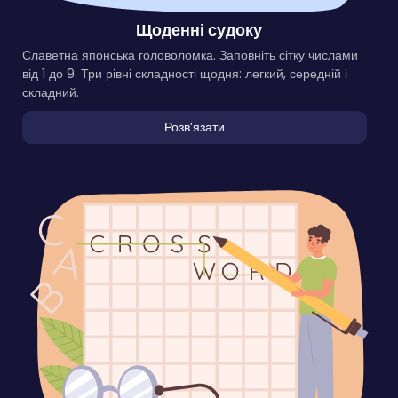
Щоденні судоку
Славетна японська головоломка. Заповніть сітку числами
від 1 до 9. Три рівні складності щодня: легкий, середній і
складний.
Розвʼязати