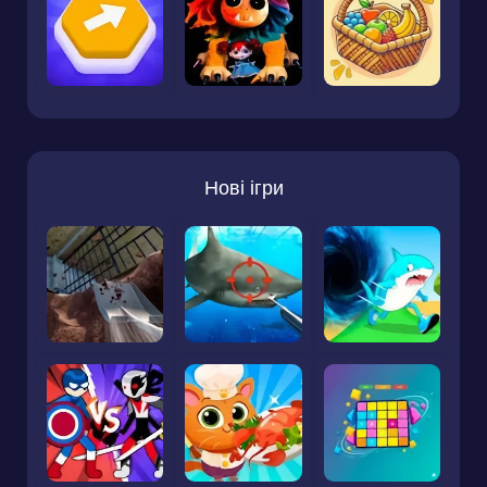
Нові ігри