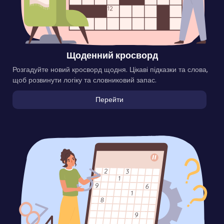
Щоденний кросворд
Розгадуйте новий кросворд щодня. Цікаві підказки та слова,
щоб розвинути логіку та словниковий запас.
Перейти