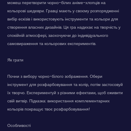
можеш перетворити чорно-білих аніме-хлопців на
кольорові шедеври. Гравці мають у своєму розпорядженні
вибір ескізів і використовують інструменти та кольори для
створення власних дизайнів. Ця гра надихає на творчість у
спокійній атмосфері, заохочуючи до індивідуального
самовираження та кольорових експериментів.
Як грати
Почни з вибору чорно-білого зображення. Обери
інструмент для розфарбовування та колір, потім застосовуй
їх творчо. Експериментуй з різними ефектами, щоб оживити
свій витвір. Підказка: використання комплементарних
кольорів покращує твоє розфарбовування!
Особливості