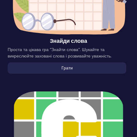
Знайди слова
Проста та цікава гра “Знайти слова”. Шукайте та
викреслюйте заховані слова і розвивайте уважність.
Грати