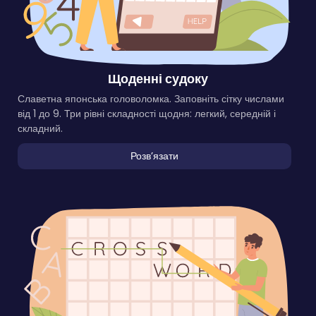
Щоденні судоку
Славетна японська головоломка. Заповніть сітку числами
від 1 до 9. Три рівні складності щодня: легкий, середній і
складний.
Розвʼязати