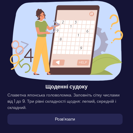
Щоденні судоку
Славетна японська головоломка. Заповніть сітку числами
від 1 до 9. Три рівні складності щодня: легкий, середній і
складний.
Розвʼязати