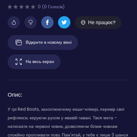
0 (0 Голосів)
Не працює?
Відкрити в новому вікні
На весь екран
Опис:
У грі Red Boats, захоплюючому екшн-клікері, перевір свої
рефлекси, керуючи рухом у жвавій гавані. Твоя мета -
натискати на червоні човни, дозволяючи білим човнам
спокійно пропливати повз. Пам'ятай, у тебе є лише 3 шанси