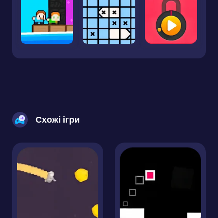
Схожі ігри