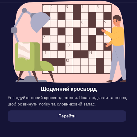
Щоденний кросворд
Розгадуйте новий кросворд щодня. Цікаві підказки та слова,
щоб розвинути логіку та словниковий запас.
Перейти