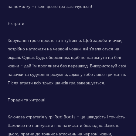
на помилку - після цього гра закінчується!
Як грати
Керування грою просте та інтуїтивне. Щоб заробити очки,
потрібно натискати на червоні човни, які з'являються на
екрані. Однак будь обережним, щоб не натиснути на білі
човни - дай їм пропливти без перешкод. Використовуй свої
навички та судження розумно, адже у тебе лише три життя.
Після втрати всіх трьох шансів гра завершується.
Поради та хитрощі
Ключова стратегія у грі Red Boats - це швидкість і точність.
Важливо не панікувати і не натискати безладно. Замість
цього, прагни до точних натискань на червоні човни,