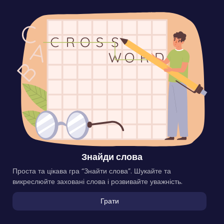
Знайди слова
Проста та цікава гра “Знайти слова”. Шукайте та
викреслюйте заховані слова і розвивайте уважність.
Грати