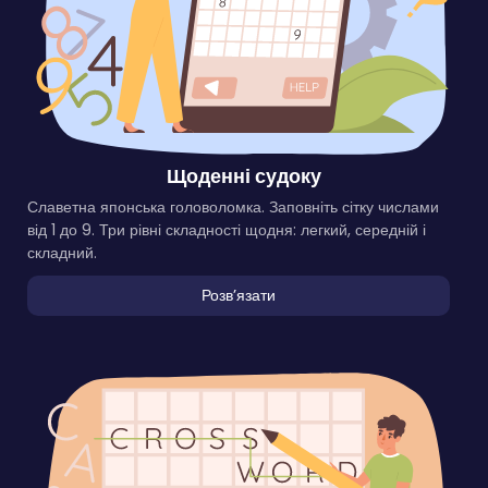
Щоденні судоку
Славетна японська головоломка. Заповніть сітку числами
від 1 до 9. Три рівні складності щодня: легкий, середній і
складний.
Розвʼязати