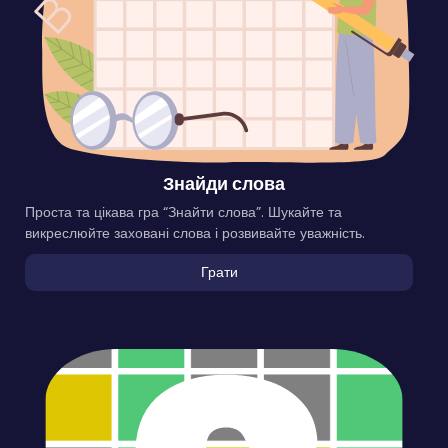
Знайди слова
Проста та цікава гра “Знайти слова”. Шукайте та
викреслюйте заховані слова і розвивайте уважність.
Грати