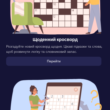
Щоденний кросворд
Розгадуйте новий кросворд щодня. Цікаві підказки та слова,
щоб розвинути логіку та словниковий запас.
Перейти