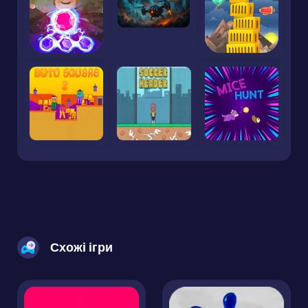
Схожі ігри