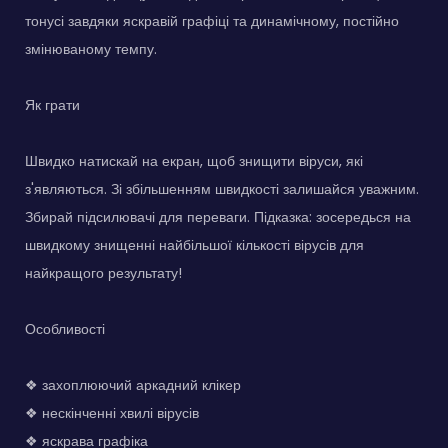
тонусі завдяки яскравій графіці та динамічному, постійно
змінюваному темпу.
Як грати
Швидко натискай на екран, щоб знищити віруси, які
з'являються. Зі збільшенням швидкості залишайся уважним.
Збирай підсилювачі для переваги. Підказка: зосередься на
швидкому знищенні найбільшої кількості вірусів для
найкращого результату!
Особливості
❖ захоплюючий аркадний клікер
❖ нескінченні хвилі вірусів
❖ яскрава графіка