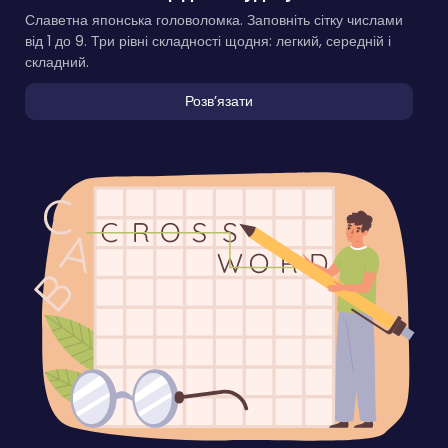
Славетна японська головоломка. Заповніть сітку числами
від 1 до 9. Три рівні складності щодня: легкий, середній і
складний.
Розвʼязати