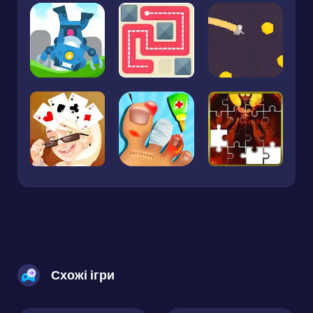
Схожі ігри