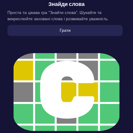
Знайди слова
Проста та цікава гра “Знайти слова”. Шукайте та
викреслюйте заховані слова і розвивайте уважність.
Грати