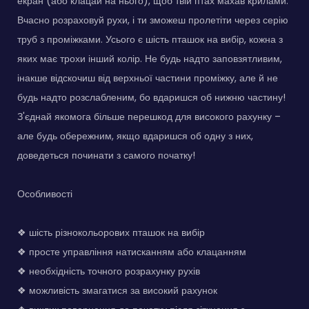
екран (або клацай на нього), щоб твій птах махав крилами.
Вчасно розраховуй рухи, і ти зможеш пролетіти через серію
труб з проміжками. Усього є шість пташок на вибір, кожна з
яких має трохи інший колір. Не будь надто заповзятливим,
інакше відскочиш від верхньої частини проміжку, але й не
будь надто розслабленим, бо вдаришся об нижню частину!
З'єднай якомога більше перешкод для високого рахунку –
але будь обережним, якщо вдаришся об одну з них,
доведеться починати з самого початку!
Особливості
❖ шість різнокольорових пташок на вибір
❖ просте управління натисканням або клацанням
❖ необхідність точного розрахунку рухів
❖ можливість змагатися за високий рахунок