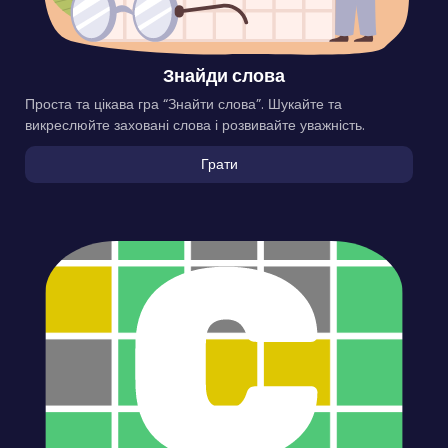
Знайди слова
Проста та цікава гра “Знайти слова”. Шукайте та
викреслюйте заховані слова і розвивайте уважність.
Грати