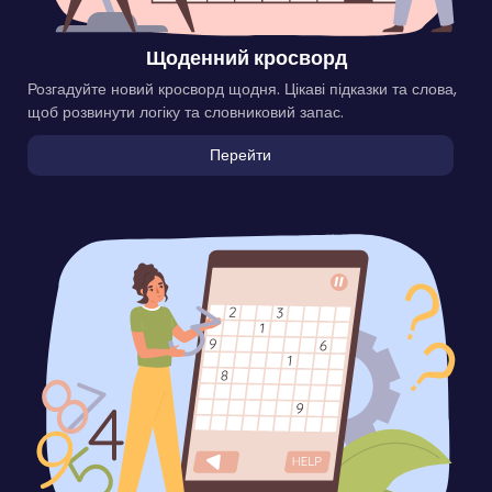
Щоденний кросворд
Розгадуйте новий кросворд щодня. Цікаві підказки та слова,
щоб розвинути логіку та словниковий запас.
Перейти