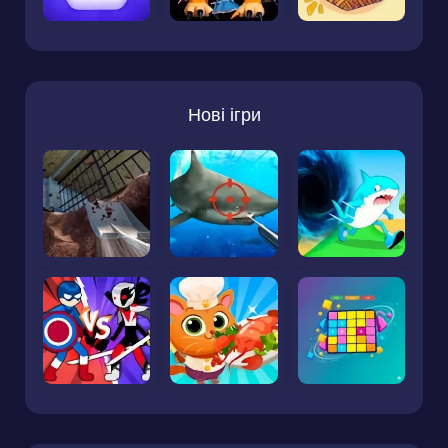
Нові ігри