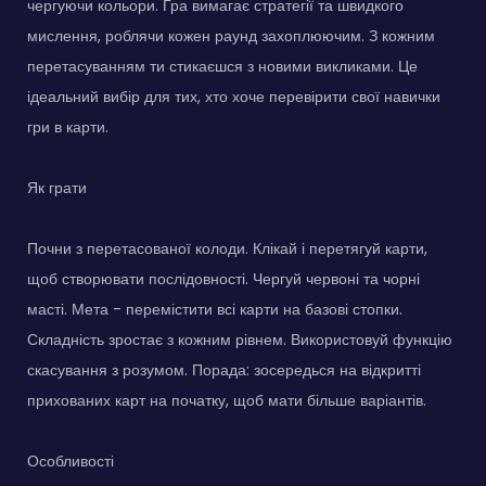
чергуючи кольори. Гра вимагає стратегії та швидкого
мислення, роблячи кожен раунд захоплюючим. З кожним
перетасуванням ти стикаєшся з новими викликами. Це
ідеальний вибір для тих, хто хоче перевірити свої навички
гри в карти.
Як грати
Почни з перетасованої колоди. Клікай і перетягуй карти,
щоб створювати послідовності. Чергуй червоні та чорні
масті. Мета - перемістити всі карти на базові стопки.
Складність зростає з кожним рівнем. Використовуй функцію
скасування з розумом. Порада: зосередься на відкритті
прихованих карт на початку, щоб мати більше варіантів.
Особливості