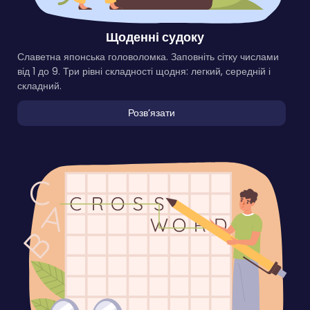
Щоденні судоку
Славетна японська головоломка. Заповніть сітку числами
від 1 до 9. Три рівні складності щодня: легкий, середній і
складний.
Розвʼязати