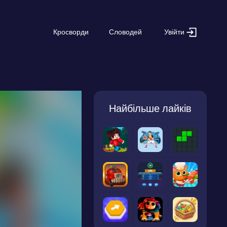
Увійти
Кросворди
Словодей
Найбільше лайків