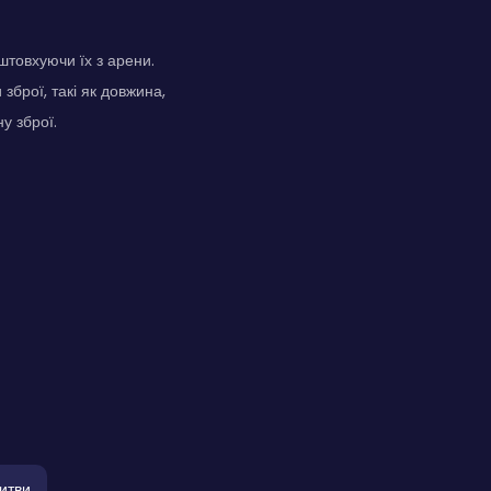
штовхуючи їх з арени.
брої, такі як довжина,
у зброї.
итви