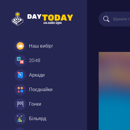
Наш вибір!
2048
Аркади
Поєднайки
Гонки
Більярд