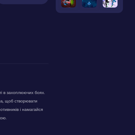
і в захоплюючих боях.
ла, щоб створювати
отивників і намагайся
рою.