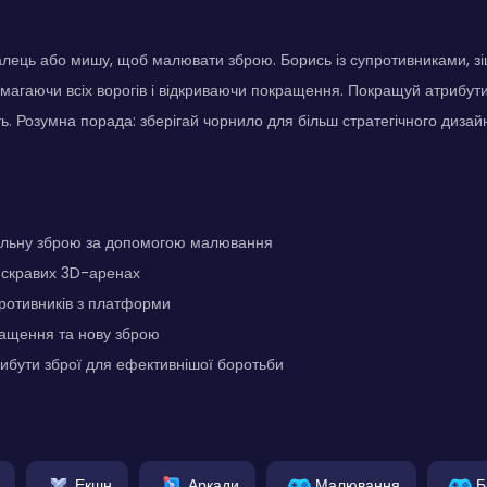
лець або мишу, щоб малювати зброю. Борись із супротивниками, зі
магаючи всіх ворогів і відкриваючи покращення. Покращуй атрибути з
ть. Розумна порада: зберігай чорнило для більш стратегічного дизайн
альну зброю за допомогою малювання
яскравих 3D-аренах
ротивників з платформи
ащення та нову зброю
ибути зброї для ефективнішої боротьби
Екшн
Аркади
Малювання
Б