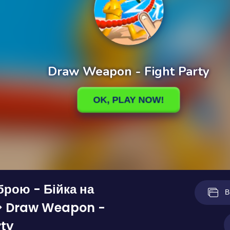
рою - Бійка на
В
 ❖ Draw Weapon -
rty