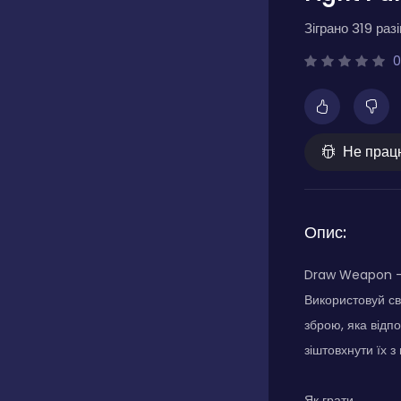
Зіграно 319 разі
0
Не прац
Опис:
Draw Weapon - F
Використовуй с
зброю, яка відп
зіштовхнути їх 
Як грати