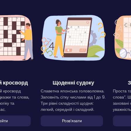
 кросворд
Щоденні судоку
З
й кросворд
Славетна японська головоломка.
Проста та
дказки та слова,
Заповніть сітку числами від 1 до 9.
слова”. 
огіку та
Три рівні складності щодня:
заховані 
ас.
легкий, середній і складний.
уважність
ейти
Розвʼязати