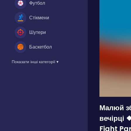
Футбол
Стікмени
Шутери
Баскетбол
Показати інші категорії ▾
Малюй зб
вечірці
Fight Pa