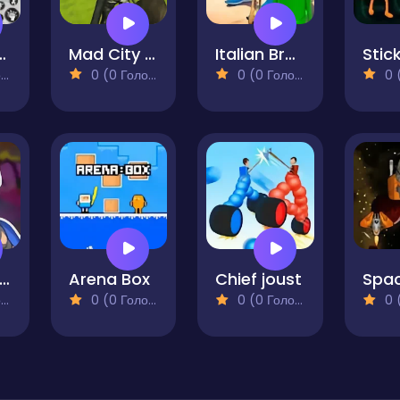
s of Rage
Mad City Matrix
Italian Brainrot R.E.P.O Street of Rage
)
0 (0 Голосів)
0 (0 Голосів)
0 (0
awler Man Fist of Fury
Arena Box
Chief joust
)
0 (0 Голосів)
0 (0 Голосів)
0 (0