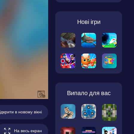
Нові ігри
Випало для вас
ідкрити в новому вікні
На весь екран