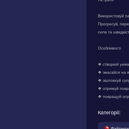
Використовуй па
Прогресуй, пере
сила та швидкіс
Особливості
❖ створюй унік
❖ змагайся на 
❖ зіштовхуй суп
❖ отримуй покр
❖ покращуй атр
Категорії:
Файтинги