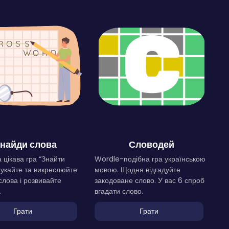
найди слова
Словодей
 цікава гра “Знайти
Wordle-подібна гра українською
Шукайте та викреслюйте
мовою. Щодня відгадуйте
слова і розвивайте
закодоване слово. У вас 6 спроб
.
вгадати слово.
Грати
Грати