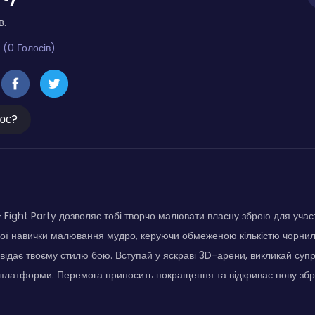
в.
 (0 Голосів)
ює?
ight Party дозволяє тобі творчо малювати власну зброю для участ
вої навички малювання мудро, керуючи обмеженою кількістю чорни
овідає твоєму стилю бою. Вступай у яскраві 3D-арени, викликай супр
з платформи. Перемога приносить покращення та відкриває нову зб