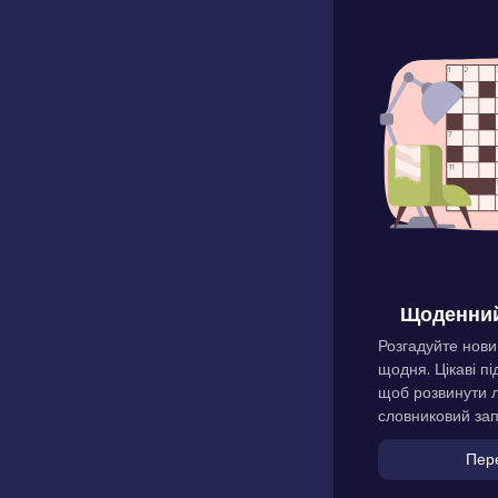
Щоденний
Розгадуйте нови
щодня. Цікаві пі
щоб розвинути л
словниковий зап
Пер