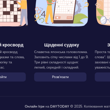
 кросворд
Щоденні судоку
З
й кросворд
Славетна японська головоломка.
Проста та
дказки та слова,
Заповніть сітку числами від 1 до 9.
слова”. 
огіку та
Три рівні складності щодня:
заховані 
ас.
легкий, середній і складний.
уважність
ейти
Розвʼязати
Онлайн Ігри
на
DAYTODAY
© 2025. Копіювання мате