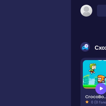
Схо
CrocoBoy 
0 (0 Голосів