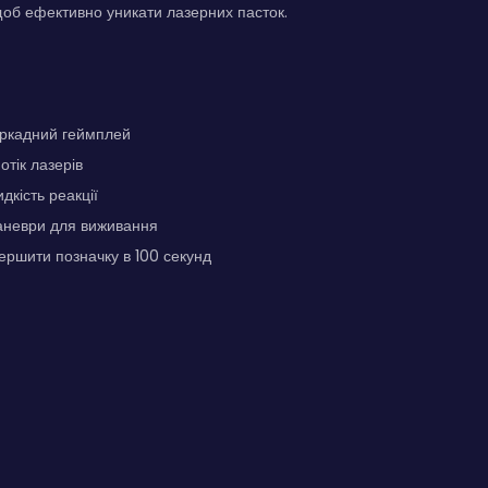
щоб ефективно уникати лазерних пасток.
ркадний геймплей
отік лазерів
дкість реакції
маневри для виживання
ршити позначку в 100 секунд