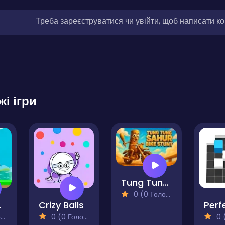
Треба зареєструватися чи увійти, щоб написати к
жі ігри
Tung Tung Sahur Bike Stunt
0 (0 Голосів)
Run
Crizy Balls
)
0 (0 Голосів)
0 (0