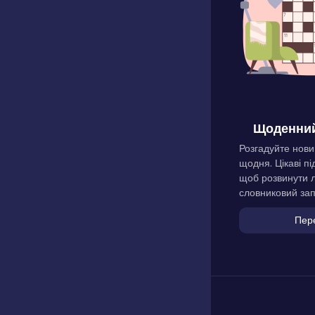
Щоденний
Розгадуйте нови
щодня. Цікаві пі
щоб розвинути л
словниковий зап
Пер