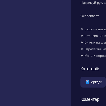
підтримуй рух, 
Особливості
❖ Захопливий а
❖ Інтенсивний п
❖ Виклик на шви
❖ Стратегічні 
❖ Мета - переве
Категорії:
Аркади
Коментарі