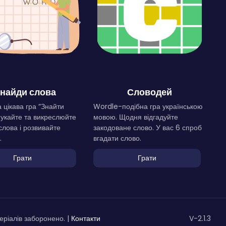
найди слова
Словодей
 цікава гра “Знайти
Wordle-подібна гра українською
Шукайте та викреслюйте
мовою. Щодня відгадуйте
слова і розвивайте
закодоване слово. У вас 6 спроб
.
вгадати слово.
Грати
Грати
ріалів заборонено. |
Контакти
V-2.1.3