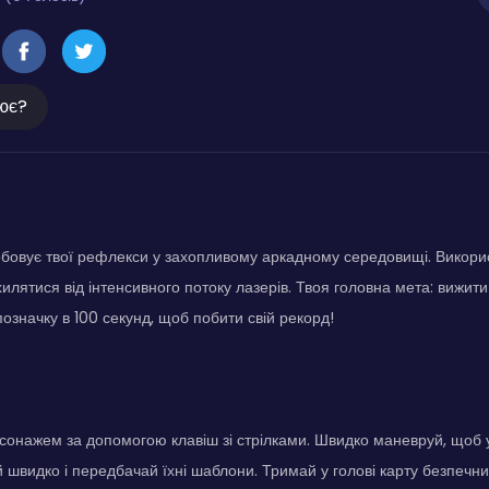
ює?
бовує твої рефлекси у захопливому аркадному середовищі. Викорис
илятися від інтенсивного потоку лазерів. Твоя головна мета: вижит
значку в 100 секунд, щоб побити свій рекорд!
сонажем за допомогою клавіш зі стрілками. Швидко маневруй, щоб 
 швидко і передбачай їхні шаблони. Тримай у голові карту безпечних