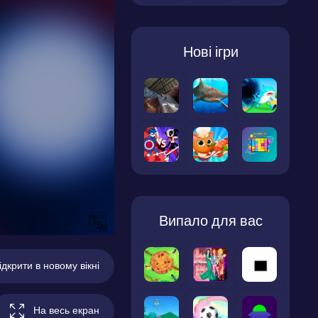
Нові ігри
Випало для вас
ідкрити в новому вікні
На весь екран