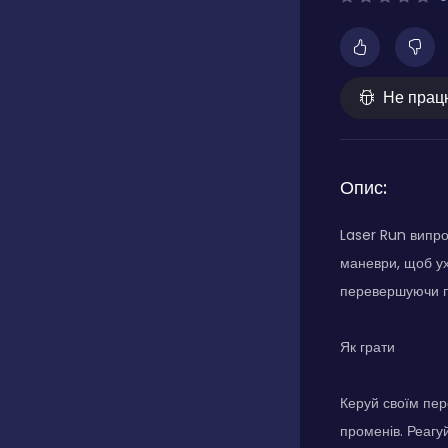
Не прац
Опис:
Laser Run випро
маневри, щоб ух
перевершуючи по
Як грати
Керуй своїм пер
променів. Реагуй