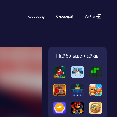
Увійти
Кросворди
Словодей
Найбільше лайків