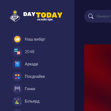
Наш вибір!
2048
Аркади
Поєднайки
Гонки
Більярд