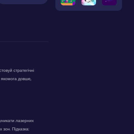
товуй стратегічні
и якомога довше,
уникати лазерних
 зон. Підказка: