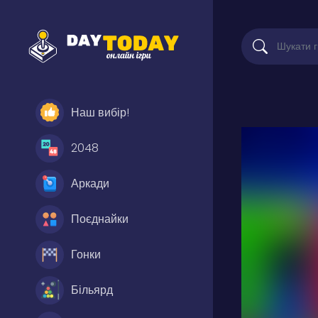
Наш вибір!
2048
Аркади
Поєднайки
Гонки
Більярд