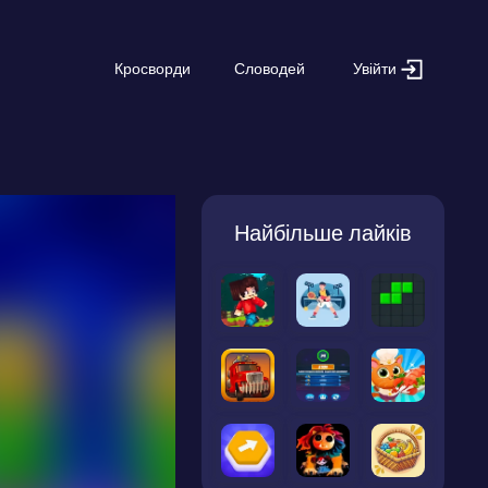
Увійти
Кросворди
Словодей
Найбільше лайків