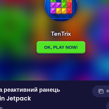
та реактивний ранець
В
in Jetpack
в.