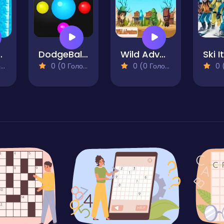
& Passenger Pickup
DodgeBall Frenzy
Wild Adventure
Ski It
)
0 (0 Голосів)
0 (0 Голосів)
0 (0