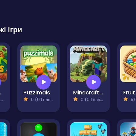
жі ігри
ends
Puzzimals
Minecraft Money Stack
)
0 (0 Голосів)
0 (0 Голосів)
5.0 