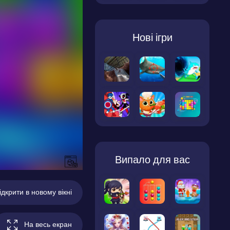
Нові ігри
Випало для вас
ідкрити в новому вікні
На весь екран