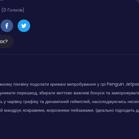
 (0 Голосів)
ює?
ному пінгвіну подолати крижані випробування у грі Penguin Jetp
уникати перешкод, збирати життєво важливі бонуси та заморожувати
ь у чарівну графіку та динамічний геймплей, насолоджуючись неск
й мандрує яскравими, морозними пейзажами. Ідеально підходить для