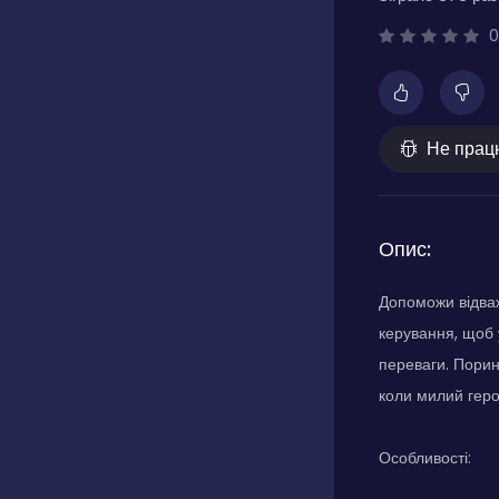
0
Не прац
Опис:
Допоможи відваж
керування, щоб 
переваги. Порин
коли милий геро
Особливості: