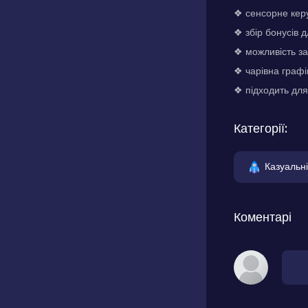
❖ сенсорне керу
❖ збір бонусів 
❖ можливість за
❖ чарівна графі
❖ підходить для 
Категорії:
Казуальні
Коментарі