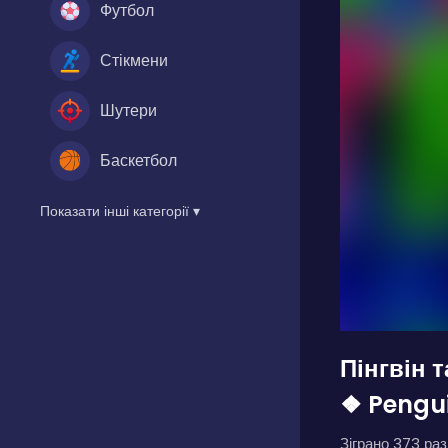
Футбол
Стікмени
Шутери
Баскетбол
Показати інші категорії ▾
Пінгвін 
❖ Pengu
Зіграно 373 разі