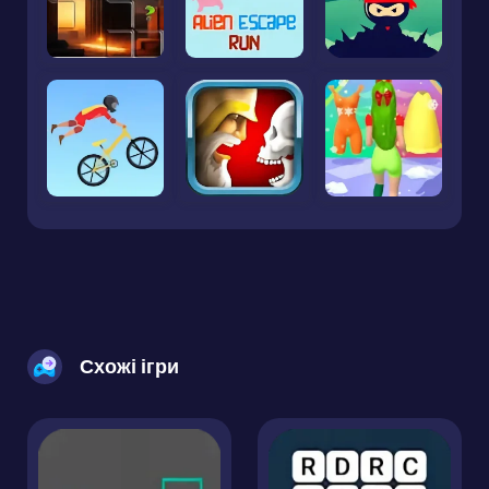
Схожі ігри