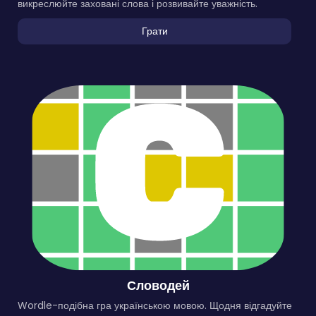
викреслюйте заховані слова і розвивайте уважність.
Грати
Словодей
Wordle-подібна гра українською мовою. Щодня відгадуйте