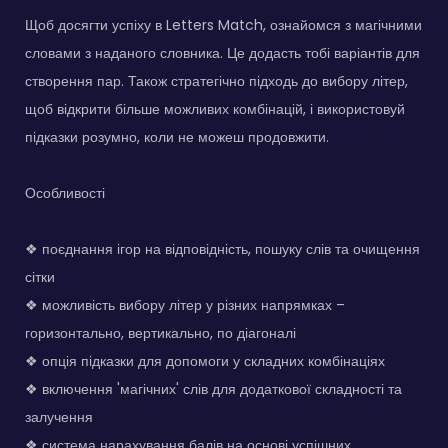
Щоб досягти успіху в Letters Match, ознайомся з магічними
словами з наданого словника. Це додасть тобі варіантів для
створення пар. Також стратегічно підходь до вибору літер,
щоб відкрити більше можливих комбінацій, і використовуй
підказки розумно, коли не можеш продовжити.
Особливості
❖ поєднання ігор на відповідність, пошуку слів та очищення
сітки
❖ можливість вибору літер у різних напрямках –
горизонтально, вертикально, по діагоналі
❖ опція підказки для допомоги у складних комбінаціях
❖ включення 'магічних' слів для додаткової складності та
залучення
❖ система нарахування балів на основі успішних