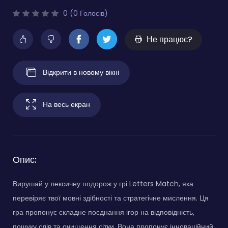
0 (0 Голосів)
Не працює?
Відкрити в новому вікні
На весь екран
Опис:
Вирушай у лексичну подорож у грі Letters Match, яка
перевіряє твої мовні здібності та стратегічне мислення. Ця
гра пропонує складне поєднання ігор на відповідність,
пошуку слів та очищення сітки. Вона пропонує інноваційний