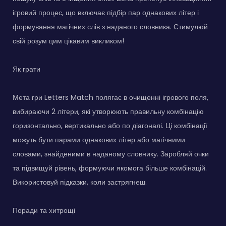
ігровий процес, що включає підбір пар однакових літер і
формування магічних слів з наданого словника. Стимулюй
свій розум цим цікавим викликом!
Як грати
Мета гри Letters Match полягає в очищенні ігрового поля,
вибираючи 2 літери, які утворюють правильну комбінацію
горизонтально, вертикально або по діагоналі. Ці комбінації
можуть бути парами однакових літер або магічними
словами, знайденими в наданому словнику. Заробляй очки
та підвищуй рівень, формуючи якомога більше комбінацій.
Використовуй підказки, коли застрягнеш.
Поради та хитрощі