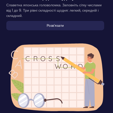
Славетна японська головоломка. Заповніть сітку числами
від 1 до 9. Три рівні складності щодня: легкий, середній і
складний.
Розвʼязати