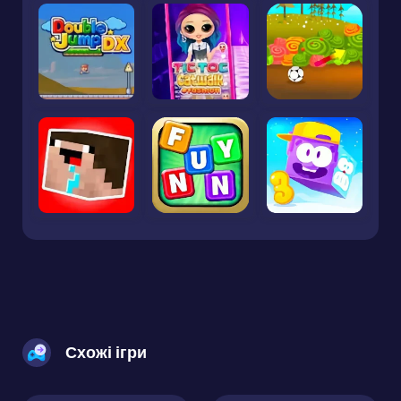
Схожі ігри