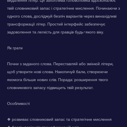
видалення літер. Ця захоплива головоломка вдосконалює
твій словниковий запас і стратегічне мислення. Починаючи з
одного слова, досліджуй безліч варіантів через винахідливі
трансформації літер. Простий інтерфейс забезпечує
задоволення та легкість для гравців будь-якого віку.
Як грати
Почни з заданого слова. Переставляй або змінюй літери,
щоб утворити нові слова. Накопичуй бали, створюючи
якомога більше нових слів. Порада: розширення твого
словникового запасу підвищить твій результат.
Особливості
❖ розвиває словниковий запас та стратегічне мислення