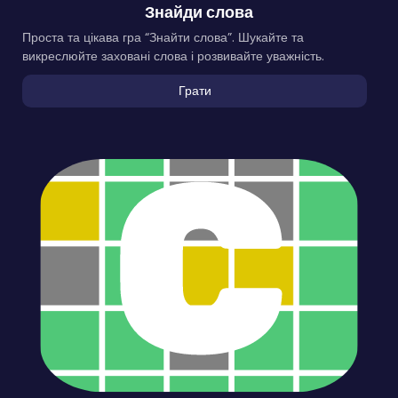
Знайди слова
Проста та цікава гра “Знайти слова”. Шукайте та
викреслюйте заховані слова і розвивайте уважність.
Грати