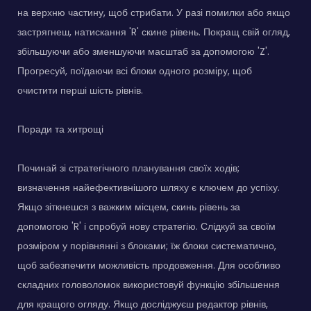
на верхню частину, щоб стрибати. У разі помилки або якщо
застрягнеш, натискання 'R' скине рівень. Покращ свій огляд,
збільшуючи або зменшуючи масштаб за допомогою 'Z'.
Прогресуй, поїдаючи всі блоки одного розміру, щоб
очистити перші шість рівнів.
Поради та хитрощі
Починай зі стратегічного планування своїх ходів;
визначення найефективнішого шляху є ключем до успіху.
Якщо зіткнешся з важким місцем, скинь рівень за
допомогою 'R' і спробуй нову стратегію. Слідкуй за своїм
розміром у порівнянні з блоками; їж блоки систематично,
щоб забезпечити можливість продовження. Для особливо
складних головоломок використовуй функцію збільшення
для кращого огляду. Якщо досліджуєш редактор рівнів,