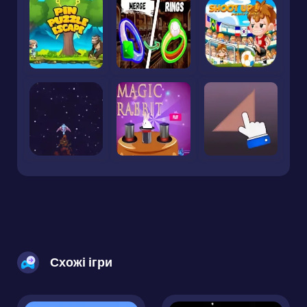
Схожі ігри