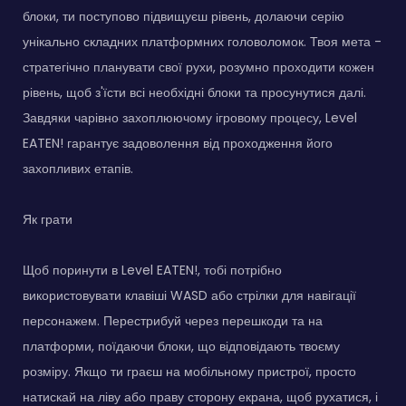
блоки, ти поступово підвищуєш рівень, долаючи серію
унікально складних платформних головоломок. Твоя мета -
стратегічно планувати свої рухи, розумно проходити кожен
рівень, щоб з'їсти всі необхідні блоки та просунутися далі.
Завдяки чарівно захоплюючому ігровому процесу, Level
EATEN! гарантує задоволення від проходження його
захопливих етапів.
Як грати
Щоб поринути в Level EATEN!, тобі потрібно
використовувати клавіші WASD або стрілки для навігації
персонажем. Перестрибуй через перешкоди та на
платформи, поїдаючи блоки, що відповідають твоєму
розміру. Якщо ти граєш на мобільному пристрої, просто
натискай на ліву або праву сторону екрана, щоб рухатися, і