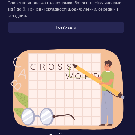
Славетна японська головоломка. Заповніть сітку числами
від 1 до 9. Три рівні складності щодня: легкий, середній і
складний.
Розвʼязати