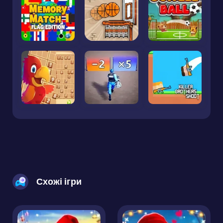
Схожі ігри