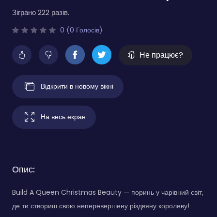
Зіграно 222 разів.
0 (0 Голосів)
Не працює?
Відкрити в новому вікні
На весь екран
Опис:
Build A Queen Christmas Beauty — поринь у чарівний світ,
де ти створиш свою неперевершену різдвяну королеву!