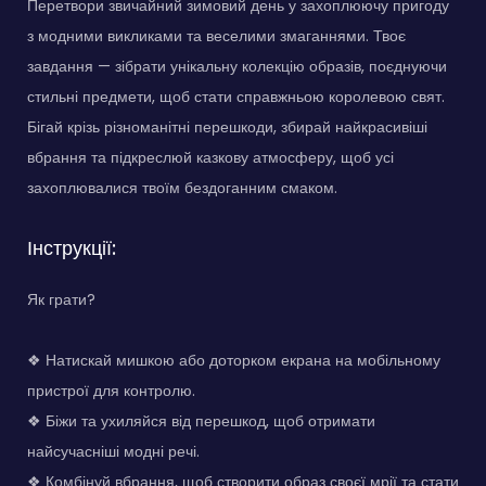
Перетвори звичайний зимовий день у захоплюючу пригоду
з модними викликами та веселими змаганнями. Твоє
завдання — зібрати унікальну колекцію образів, поєднуючи
стильні предмети, щоб стати справжньою королевою свят.
Бігай крізь різноманітні перешкоди, збирай найкрасивіші
вбрання та підкреслюй казкову атмосферу, щоб усі
захоплювалися твоїм бездоганним смаком.
Інструкції:
Як грати?
❖ Натискай мишкою або доторком екрана на мобільному
пристрої для контролю.
❖ Біжи та ухиляйся від перешкод, щоб отримати
найсучасніші модні речі.
❖ Комбінуй вбрання, щоб створити образ своєї мрії та стати