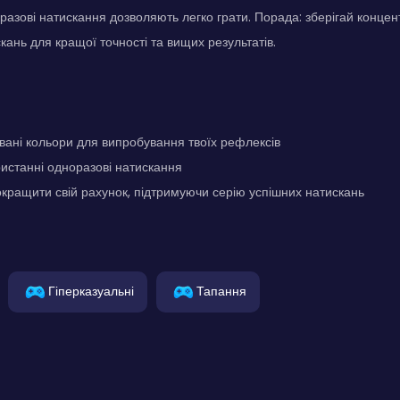
разові натискання дозволяють легко грати. Порада: зберігай концен
кань для кращої точності та вищих результатів.
ані кольори для випробування твоїх рефлексів
ристанні одноразові натискання
кращити свій рахунок, підтримуючи серію успішних натискань
Гіперказуальні
Тапання