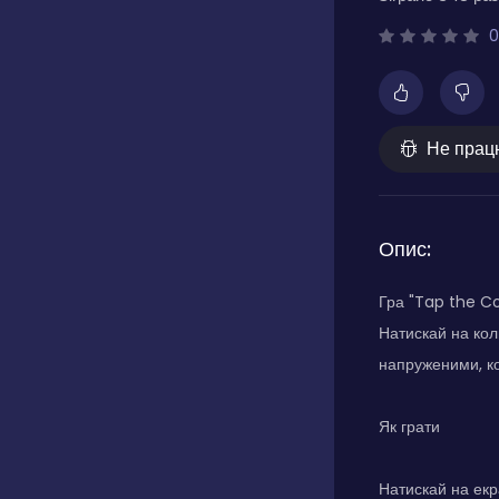
0
Не прац
Опис:
Гра "Tap the Co
Натискай на кол
напруженими, ко
Як грати
Натискай на екр