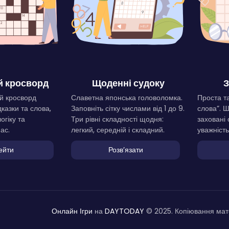
 кросворд
Щоденні судоку
З
й кросворд
Славетна японська головоломка.
Проста та
дказки та слова,
Заповніть сітку числами від 1 до 9.
слова”. 
огіку та
Три рівні складності щодня:
заховані 
ас.
легкий, середній і складний.
уважність
ейти
Розвʼязати
Онлайн Ігри
на
DAYTODAY
© 2025. Копіювання мате