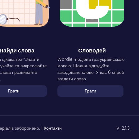
найди слова
Словодей
 цікава гра “Знайти
Wordle-подібна гра українською
Шукайте та викреслюйте
мовою. Щодня відгадуйте
слова і розвивайте
закодоване слово. У вас 6 спроб
.
вгадати слово.
Грати
Грати
ріалів заборонено. |
Контакти
V-2.1.3