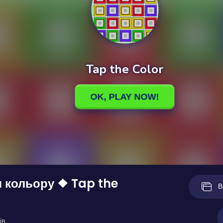
 кольору ❖ Tap the
В
ів.