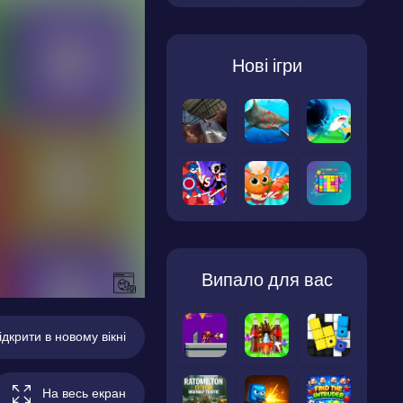
Нові ігри
Випало для вас
ідкрити в новому вікні
На весь екран