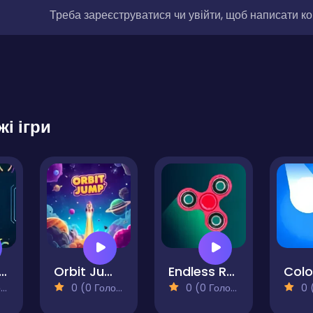
Треба зареєструватися чи увійти, щоб написати к
жі ігри
finite Jumper
Orbit Jump
Endless Rotation - Spinner Challenge
)
0 (0 Голосів)
0 (0 Голосів)
0 (0