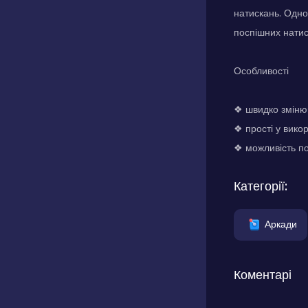
натискань. Одно
поспішних натис
Особливості
❖ швидко змінюв
❖ прості у вико
❖ можливість по
Категорії:
Аркади
Коментарі