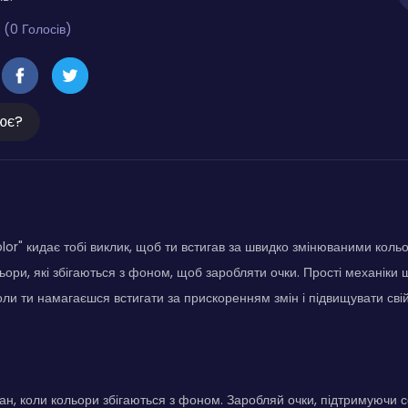
 (0 Голосів)
ює?
lor" кидає тобі виклик, щоб ти встигав за швидко змінюваними коль
ьори, які збігаються з фоном, щоб заробляти очки. Прості механіки
ли ти намагаєшся встигати за прискоренням змін і підвищувати свій
ан, коли кольори збігаються з фоном. Заробляй очки, підтримуючи 