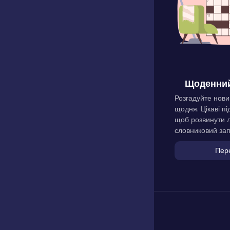
Щоденний
Розгадуйте нови
щодня. Цікаві пі
щоб розвинути л
словниковий зап
Пер