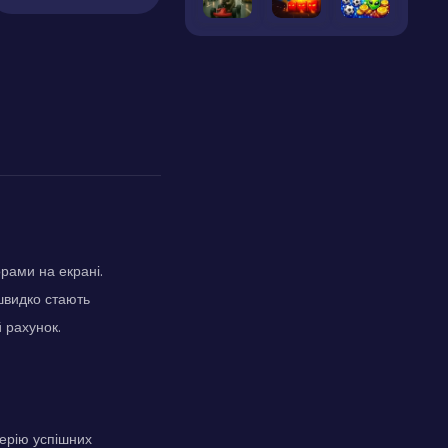
орами на екрані.
 швидко стають
 рахунок.
серію успішних