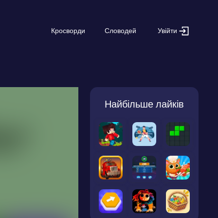
Увійти
Кросворди
Словодей
Найбільше лайків