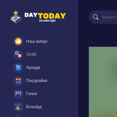
Наш вибір!
2048
Аркади
Поєднайки
Гонки
Більярд