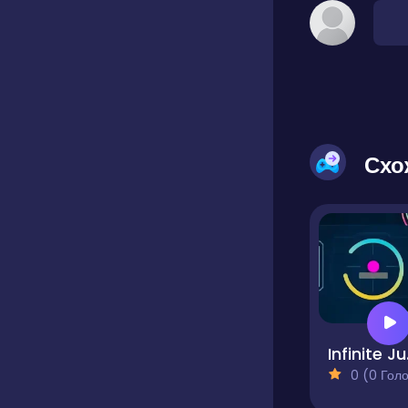
Схо
In
0 (0 Голосів