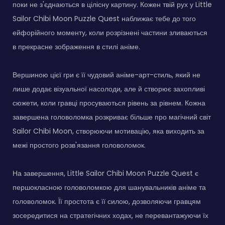
поки не з'єднаються в цілісну картину. Кожен твій рух у Little
Sailor Chibi Moon Puzzle Quest наближає тебе до того
ейфорійного моменту, коли розрізнені частини зливаються
в прекрасне зображення в стилі аніме.
Вершиною цієї гри є її чудовий аніме-арт-стиль, який не
лише додає візуальної насолоди, але й створює захопливі
сюжети, коли гравці просуваються рівень за рівнем. Кожна
завершена головоломка розкриває більше про магічний світ
Sailor Chibi Moon, створюючи мотивацію, яка виходить за
межі простого розв'язання головоломок.
На завершення, Little Sailor Chibi Moon Puzzle Quest є
першокласною головоломкою для шанувальників аніме та
головоломок. Її простота є її силою, дозволяючи гравцям
зосередитися на стратегічних ходах, не перевантажуючи їх