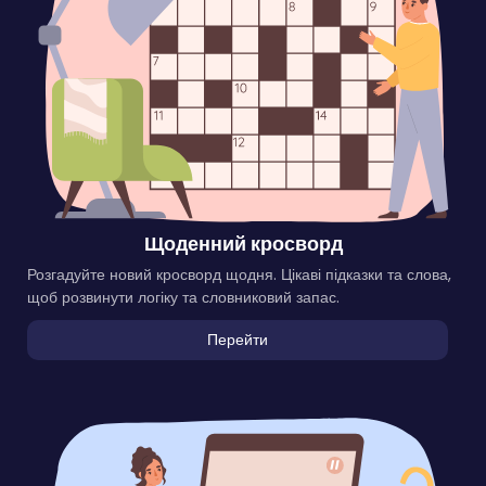
Щоденний кросворд
Розгадуйте новий кросворд щодня. Цікаві підказки та слова,
щоб розвинути логіку та словниковий запас.
Перейти