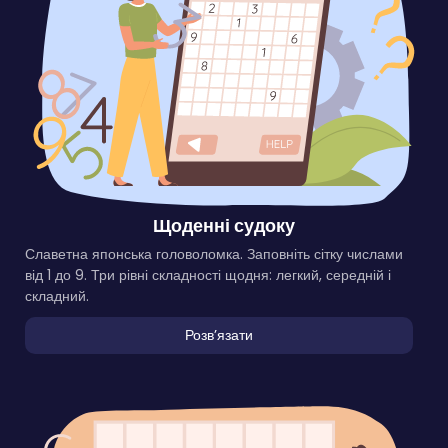
Щоденні судоку
Славетна японська головоломка. Заповніть сітку числами
від 1 до 9. Три рівні складності щодня: легкий, середній і
складний.
Розвʼязати