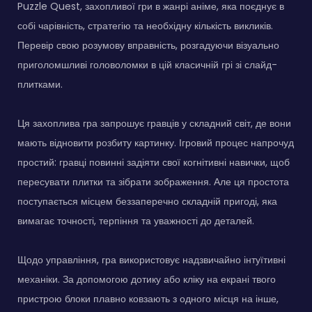
Puzzle Quest, захопливої гри в жанрі аніме, яка поєднує в
собі чарівність, стратегію та необхідну кількість викликів.
Перевір свою розумову вправність, розгадуючи візуально
приголомшливі головоломки в цій класичній грі зі слайд-
плитками.
Ця захоплива гра запрошує гравців у складний світ, де вони
мають відновити розбиту картинку. Ігровий процес напрочуд
простий: гравці повинні задіяти свої когнітивні навички, щоб
пересувати плитки та зібрати зображення. Але ця простота
поступається місцем беззаперечно складній пригоді, яка
вимагає точності, терпіння та уважності до деталей.
Щодо управління, гра використовує надзвичайно інтуїтивні
механіки. За допомогою дотику або кліку на екрані твого
пристрою блоки плавно ковзають з одного місця на інше,