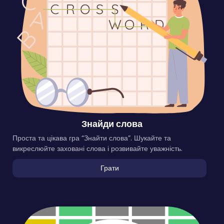
Знайди слова
Проста та цікава гра “Знайти слова”. Шукайте та
викреслюйте заховані слова і розвивайте уважність.
Грати