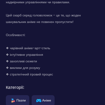
надмірними управліннями чи правилами.
Цей скарб серед головоломок - це те, що жоден
шанувальник аніме не повинен пропустити!
Особливості:
❖ чарівний аніме-арт-стиль
❖ інтуїтивне управління
❖ захопливі сюжети
❖ виклики для розуму
❖ стратегічний ігровий процес
Категорії:
Пазли
Аніме