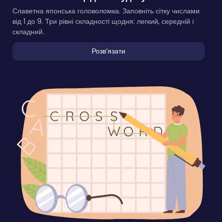
Славетна японська головоломка. Заповніть сітку числами
від 1 до 9. Три рівні складності щодня: легкий, середній і
складний.
Розвʼязати