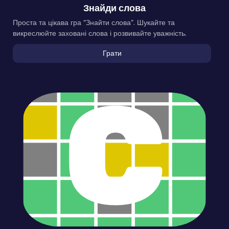
Знайди слова
Проста та цікава гра “Знайти слова”. Шукайте та
викреслюйте заховані слова і розвивайте уважність.
Грати