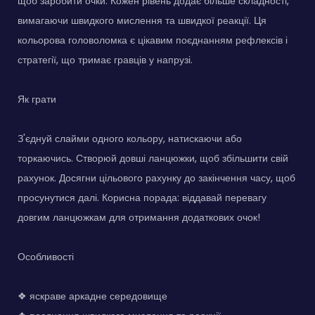
щоб заробити очки. Кожен рівень додає більше складності,
вимагаючи швидкого мислення та швидкої реакції. Ця
кольорова головоломка є цікавим поєднанням рефлексів і
стратегії, що тримає гравців у напрузі.
Як грати
З'єднуй слайми одного кольору, натискаючи або
торкаючись. Створюй довші ланцюжки, щоб збільшити свій
рахунок. Досягни цільового рахунку до закінчення часу, щоб
просунутися далі. Корисна порада: віддавай перевагу
довгим ланцюжкам для отримання додаткових очок!
Особливості
❖ яскраве аркадне середовище