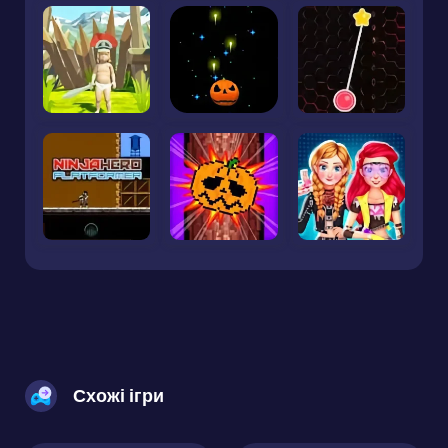
Схожі ігри