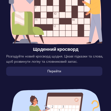
Щоденний кросворд
Розгадуйте новий кросворд щодня. Цікаві підказки та слова,
щоб розвинути логіку та словниковий запас.
Перейти