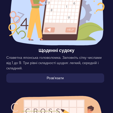
Щоденні судоку
Славетна японська головоломка. Заповніть сітку числами
від 1 до 9. Три рівні складності щодня: легкий, середній і
складний.
Розвʼязати