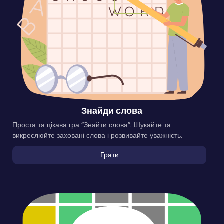
Знайди слова
Проста та цікава гра “Знайти слова”. Шукайте та
викреслюйте заховані слова і розвивайте уважність.
Грати