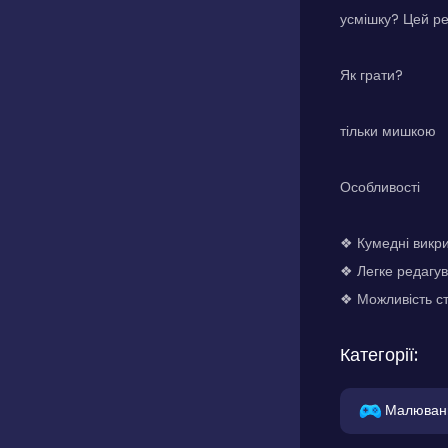
усмішку? Цей ре
Як грати?
тільки мишкою
Особливості
❖ Кумедні викри
❖ Легке редагу
❖ Можливість ст
Категорії:
Малюван