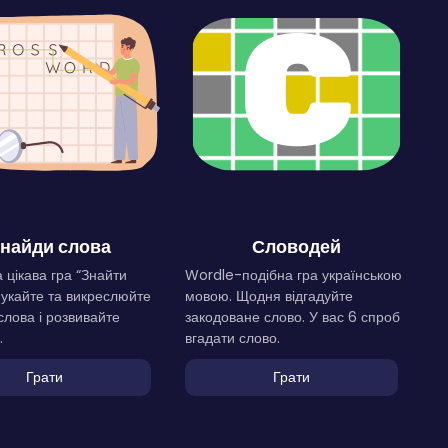
найди слова
Словодей
 цікава гра “Знайти
Wordle-подібна гра українською
Шукайте та викреслюйте
мовою. Щодня відгадуйте
слова і розвивайте
закодоване слово. У вас 6 спроб
.
вгадати слово.
Грати
Грати