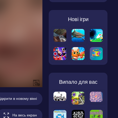
Нові ігри
Випало для вас
ідкрити в новому вікні
На весь екран