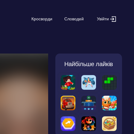
Увійти
Кросворди
Словодей
Найбільше лайків