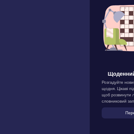
Щоденний
Розгадуйте нови
щодня. Цікаві пі
щоб розвинути л
словниковий зап
Пер