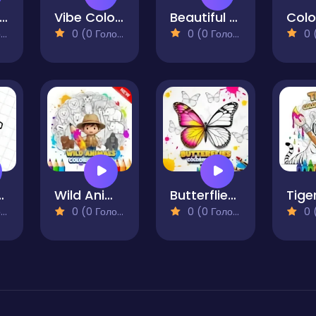
eaten Trump Face LOL
Vibe Colouring
Beautiful Cats Coloring Book
)
0 (0 Голосів)
0 (0 Голосів)
0 (0
 Glass
Wild Animals Coloring Book
Butterflies Coloring Book for Kids
)
0 (0 Голосів)
0 (0 Голосів)
0 (0