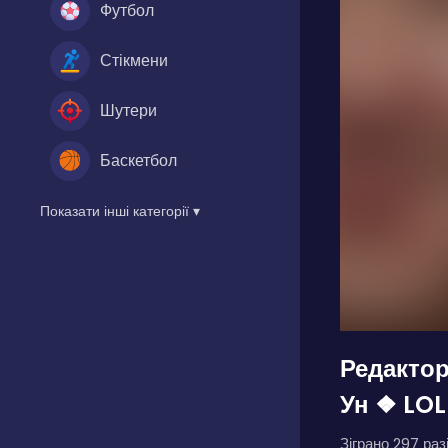
Футбол
Стікмени
Шутери
Баскетбол
Показати інші категорії ▾
Редакто
Ун ❖ LOL
Зіграно 297 разі