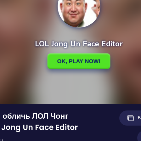
р обличь ЛОЛ Чонг
В
 Jong Un Face Editor
в.