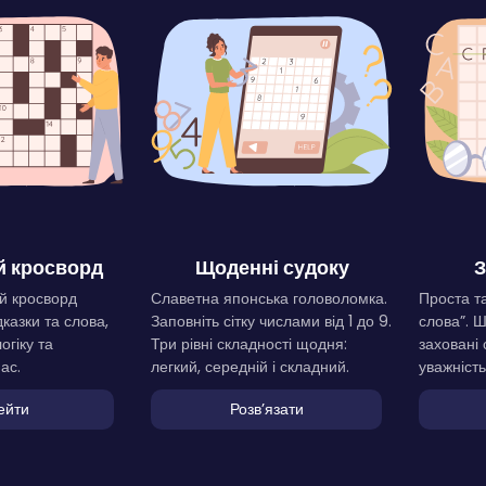
 кросворд
Щоденні судоку
З
й кросворд
Славетна японська головоломка.
Проста та
дказки та слова,
Заповніть сітку числами від 1 до 9.
слова”. 
огіку та
Три рівні складності щодня:
заховані 
ас.
легкий, середній і складний.
уважність
ейти
Розвʼязати