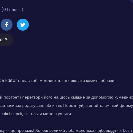
 (0 Голосів)
ює?
e Editor надає тобі можливість створювати комічні образи!
й портрет і перетвори його на щось смішне за допомогою кумедних
жартівливих редагувань обличчя. Перетягуй, згинай та змінюй форму
ніші версії, які тільки можеш уявити.
ику — це про сміх! Хочеш великий лоб, маленьке підборіддя чи безгл