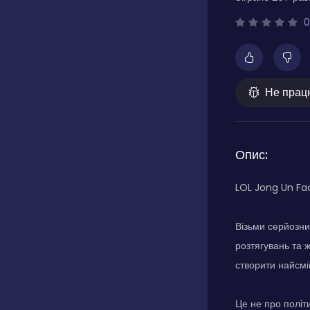
0
Не прац
Опис:
LOL Jong Un Fac
Візьми серйозни
розтягувань та 
створити найсміш
Це не про політ