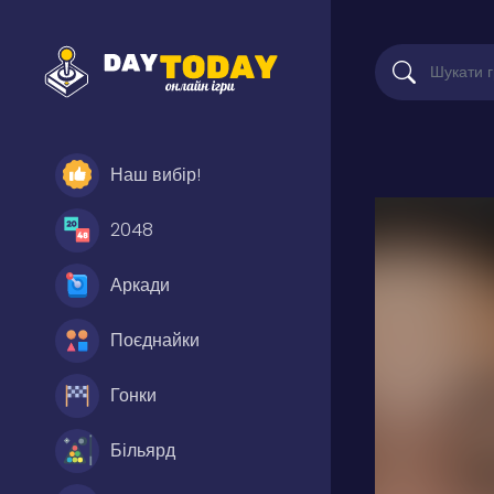
Наш вибір!
2048
Аркади
Поєднайки
Гонки
Більярд