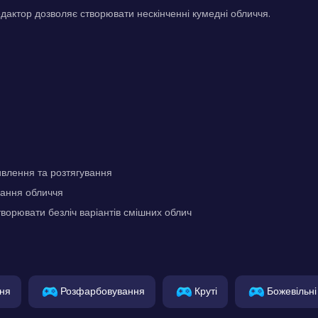
дактор дозволяє створювати нескінченні кумедні обличчя.
влення та розтягування
вання обличчя
ворювати безліч варіантів смішних облич
ня
Розфарбовування
Круті
Божевільні