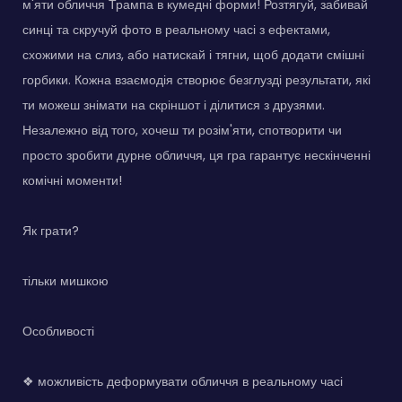
м'яти обличчя Трампа в кумедні форми! Розтягуй, забивай
синці та скручуй фото в реальному часі з ефектами,
схожими на слиз, або натискай і тягни, щоб додати смішні
горбики. Кожна взаємодія створює безглузді результати, які
ти можеш знімати на скріншот і ділитися з друзями.
Незалежно від того, хочеш ти розім'яти, спотворити чи
просто зробити дурне обличчя, ця гра гарантує нескінченні
комічні моменти!
Як грати?
тільки мишкою
Особливості
❖ можливість деформувати обличчя в реальному часі