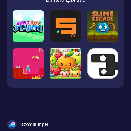
Схожі ігри