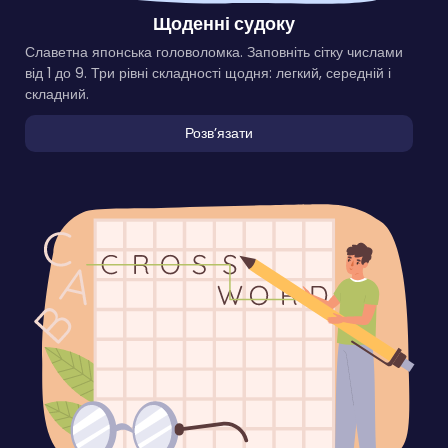
Щоденні судоку
Славетна японська головоломка. Заповніть сітку числами
від 1 до 9. Три рівні складності щодня: легкий, середній і
складний.
Розвʼязати