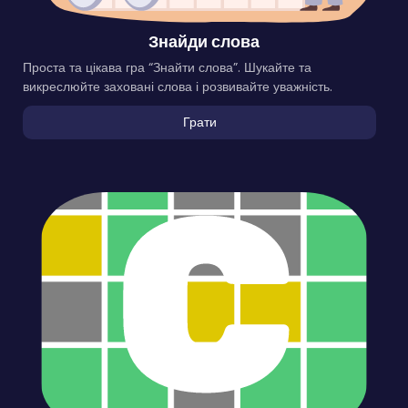
Знайди слова
Проста та цікава гра “Знайти слова”. Шукайте та
викреслюйте заховані слова і розвивайте уважність.
Грати