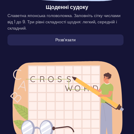
Щоденні судоку
Славетна японська головоломка. Заповніть сітку числами
від 1 до 9. Три рівні складності щодня: легкий, середній і
складний.
Розвʼязати