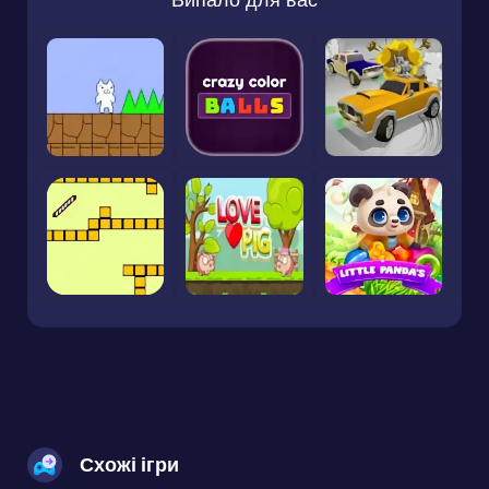
Схожі ігри