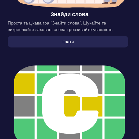
Знайди слова
Проста та цікава гра “Знайти слова”. Шукайте та
викреслюйте заховані слова і розвивайте уважність.
Грати