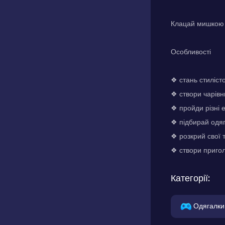
Клацай мишкою 
Особливості
❖ стань стиліст
❖ створи чарівн
❖ пройди різні 
❖ підбирай одяг
❖ розкрий свої т
❖ створи приго
Категорії:
Одягалки