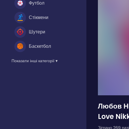
Футбол
Стікмени
Шутери
Баскетбол
Показати інші категорії ▾
Любов Ні
Love Nik
Зіграно 269 разі