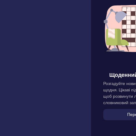
Щоденний
Розгадуйте нови
щодня. Цікаві пі
щоб розвинути л
словниковий зап
Пер