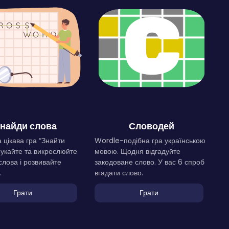
найди слова
Словодей
 цікава гра “Знайти
Wordle-подібна гра українською
Шукайте та викреслюйте
мовою. Щодня відгадуйте
слова і розвивайте
закодоване слово. У вас 6 спроб
.
вгадати слово.
Грати
Грати