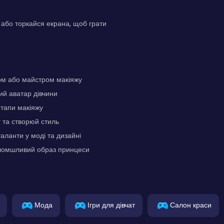
або торкайся екрана, щоб грати
ом або майстром макіяжу
ий аватар дівчини
етапи макіяжу
 та створюй стиль
аланти у моді та дизайні
ломшливий образ принцеси
Мода
Ігри для дівчат
Салон краси