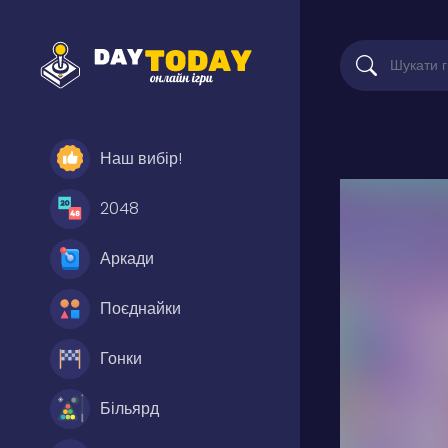
Наш вибір!
2048
Аркади
Поєднайки
Гонки
Більярд