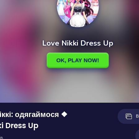
ккі: одягаймося ❖
В
ki Dress Up
в.