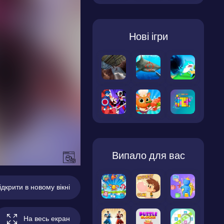
Нові ігри
Випало для вас
ідкрити в новому вікні
На весь екран