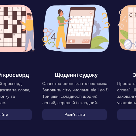
 кросворд
Щоденні судоку
З
й кросворд
Славетна японська головоломка.
Проста та
дказки та слова,
Заповніть сітку числами від 1 до 9.
слова”. 
огіку та
Три рівні складності щодня:
заховані 
ас.
легкий, середній і складний.
уважність
ейти
Розвʼязати