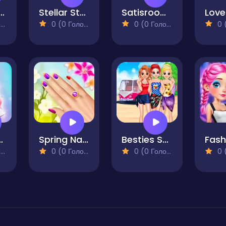
h & Fairy BFF
Stellar Style Spectacle Fashion
Satisroom - Perfectly Organized
)
0 (0 Голосів)
0 (0 Голосів)
0 (0
on Fashionista
Spring Nail-Art
Besties Summer Vacation
)
0 (0 Голосів)
0 (0 Голосів)
0 (0