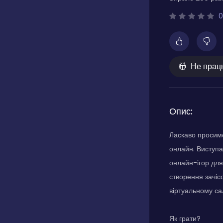
0
Не прац
Опис:
Ласкаво просимо
онлайн. Виступа
онлайн-ігор для
створення зачісо
віртуальному са
Як грати?