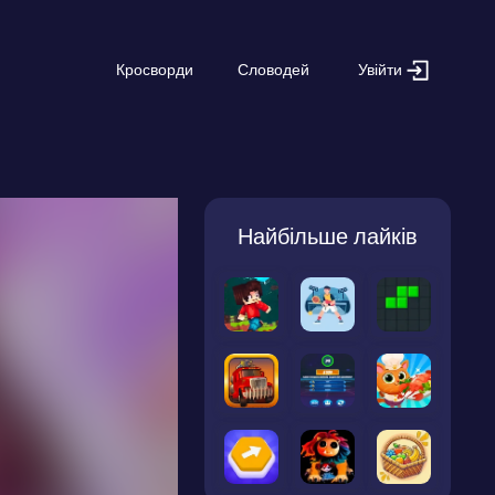
Увійти
Кросворди
Словодей
Найбільше лайків