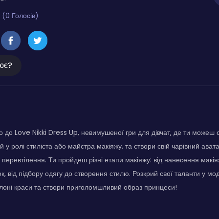
 (0 Голосів)
ює?
 до Love Nikki Dress Up, невимушеної гри для дівчат, де ти можеш
й у ролі стиліста або майстра макіяжу, та створи свій чарівний ава
 перевтілення. Ти пройдеш різні етапи макіяжу: від нанесення макі
к, від підбору одягу до створення стилю. Розкрий свої таланти у мод
лоні краси та створи приголомшливий образ принцеси!