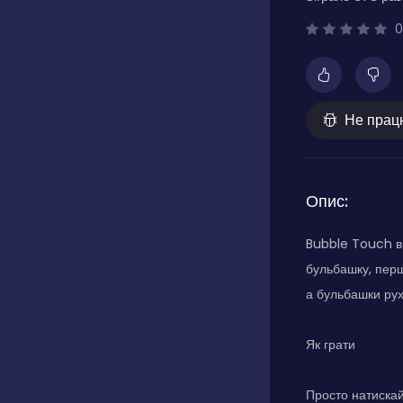
0
Не прац
Опис:
Bubble Touch ви
бульбашку, перш
а бульбашки рух
Як грати
Просто натискай