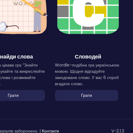
найди слова
Словодей
 цікава гра “Знайти
Wordle-подібна гра українською
Шукайте та викреслюйте
мовою. Щодня відгадуйте
слова і розвивайте
закодоване слово. У вас 6 спроб
.
вгадати слово.
Грати
Грати
ріалів заборонено. |
Контакти
V-2.1.3