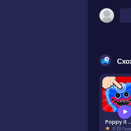
Схо
Poppy it Pla
0 (0 Голосів