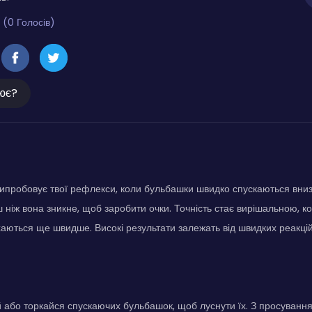
 (0 Голосів)
ює?
пробовує твої рефлекси, коли бульбашки швидко спускаються вниз
 ніж вона зникне, щоб заробити очки. Точність стає вирішальною, к
аються ще швидше. Високі результати залежать від швидких реакцій 
 або торкайся спускаючих бульбашок, щоб луснути їх. З просуван