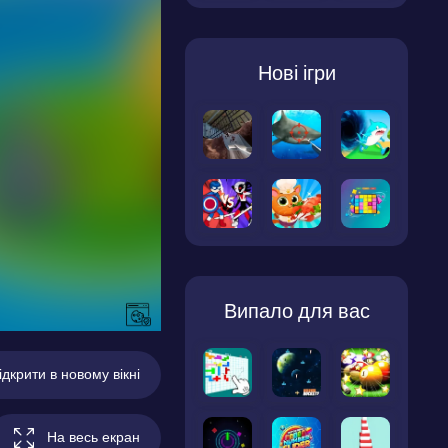
Нові ігри
Випало для вас
ідкрити в новому вікні
На весь екран