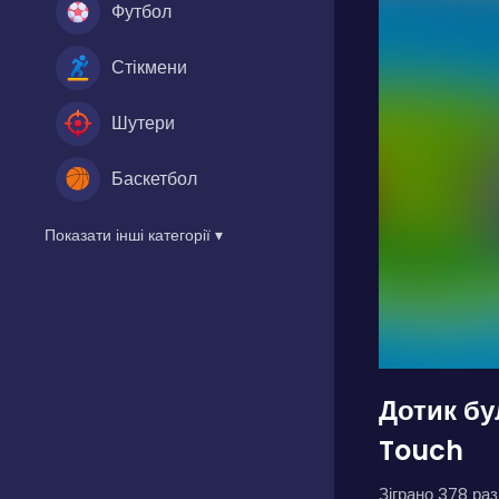
Футбол
Стікмени
Шутери
Баскетбол
Показати інші категорії ▾
Дотик б
Touch
Зіграно 378 разі