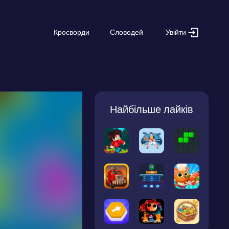
Увійти
Кросворди
Словодей
Найбільше лайків