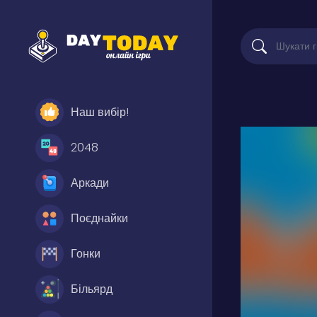
Наш вибір!
2048
Аркади
Поєднайки
Гонки
Більярд