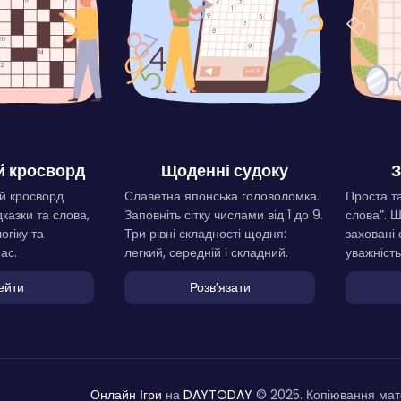
 кросворд
Щоденні судоку
З
й кросворд
Славетна японська головоломка.
Проста та
дказки та слова,
Заповніть сітку числами від 1 до 9.
слова”. 
огіку та
Три рівні складності щодня:
заховані 
ас.
легкий, середній і складний.
уважність
ейти
Розвʼязати
Онлайн Ігри
на
DAYTODAY
© 2025. Копіювання мате