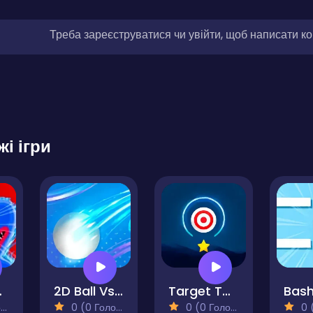
Треба зареєструватися чи увійти, щоб написати к
жі ігри
ytime
2D Ball Vs Color Ball Bounce
Target Tap Deluxe
Bash
)
0 (0 Голосів)
0 (0 Голосів)
0 (0