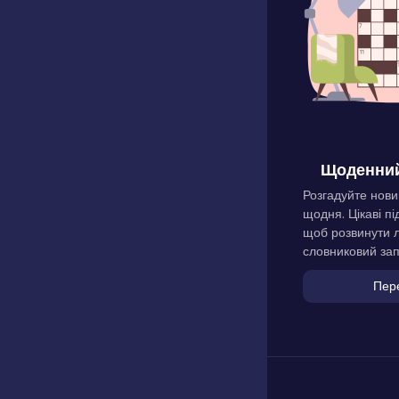
Щоденний
Розгадуйте нови
щодня. Цікаві пі
щоб розвинути л
словниковий зап
Пер