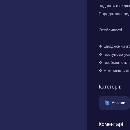
падають швидше,
Порада: зосеред
Особливості
❖ швидкісний іг
❖ поступове уск
❖ необхідність 
❖ можливість по
Категорії:
Аркади
Коментарі