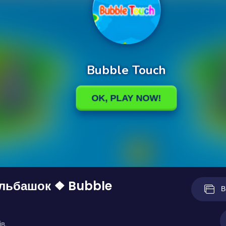
ульбашок ❖ Bubble
В
в.