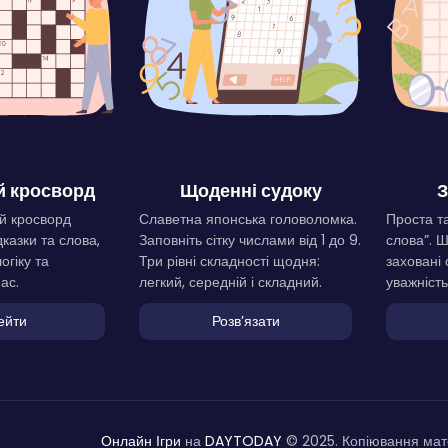
 кросворд
Щоденні судоку
З
й кросворд
Славетна японська головоломка.
Проста та
дказки та слова,
Заповніть сітку числами від 1 до 9.
слова”. 
огіку та
Три рівні складності щодня:
заховані 
ас.
легкий, середній і складний.
уважність
ейти
Розвʼязати
Онлайн Ігри
на
DAYTODAY
© 2025. Копіювання мате