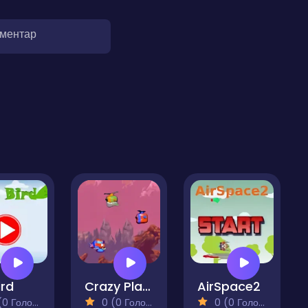
оментар
ird
Crazy Plane Shooter
AirSpace2
 Голосів)
0 (0 Голосів)
0 (0 Голосів)