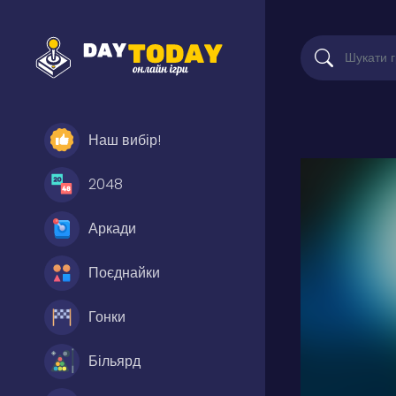
Наш вибір!
2048
Аркади
Поєднайки
Гонки
Більярд