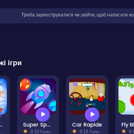
Треба зареєструватися чи увійти, щоб написати к
жі ігри
nt Witch
Super Space Adventure
Car Rapide
Fly B
)
0 (0 Голосів)
0 (0 Голосів)
0 (0