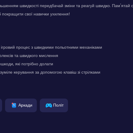
більшенням швидкості передбачай зміни та реагуй швидко. Пам'ятай с
 покращити свої навички ухилення!
ігровий процес з швидкими польотними механіками
флексів та швидкого мислення
ешкоди, які потрібно долати
озуміле керування за допомогою клавіш зі стрілками
Аркади
Політ