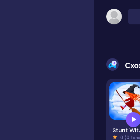
Схо
Stu
0 (0 Голосів