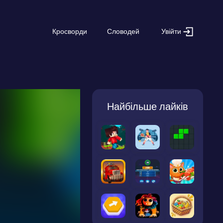
Увійти
Кросворди
Словодей
Найбільше лайків