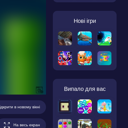
Нові ігри
Випало для вас
ідкрити в новому вікні
На весь екран