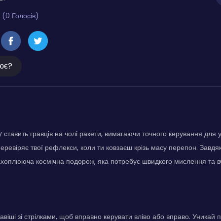
 (0 Голосів)
ює?
ставить гравців на чолі ракети, вимагаючи точного керування для
перевіряє твої рефлекси, коли ти ковзаєш крізь масу перепон. Зав
ахоплююча космічна подорож, яка потребує швидкого мислення та в
авіші зі стрілками, щоб вправно керувати вліво або вправо. Уникай 