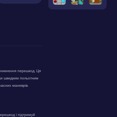
 уникнення перешкод. Ця
дяки швидким польотним
часних маневрів.
перешкод і підтримуй