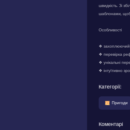
швидкість. Зі з
шаблонами, щоб
Особливості
❖ захоплюючий 
❖ перевірка ре
❖ унікальні пер
❖ інтуїтивно зр
Категорії:
Пригоди
Коментарі