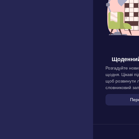
Щоденний
Розгадуйте нови
щодня. Цікаві пі
щоб розвинути л
словниковий зап
Пер