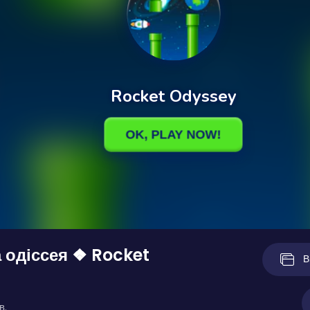
 одіссея ❖ Rocket
В
в.