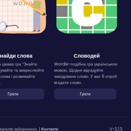
найди слова
Словодей
 цікава гра “Знайти
Wordle-подібна гра українською
Шукайте та викреслюйте
мовою. Щодня відгадуйте
слова і розвивайте
закодоване слово. У вас 6 спроб
.
вгадати слово.
Грати
Грати
ріалів заборонено. |
Контакти
V-2.1.3