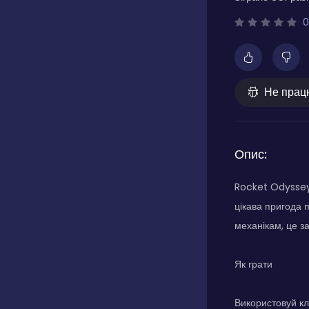
0
Не прац
Опис:
Rocket Odyssey 
цікава пригода 
механікам, це з
Як грати
Використовуй кл