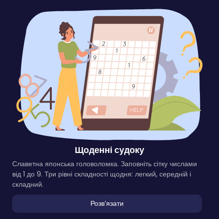
Щоденні судоку
Славетна японська головоломка. Заповніть сітку числами
від 1 до 9. Три рівні складності щодня: легкий, середній і
складний.
Розвʼязати