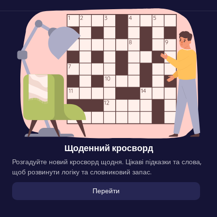
Щоденний кросворд
Розгадуйте новий кросворд щодня. Цікаві підказки та слова,
щоб розвинути логіку та словниковий запас.
Перейти