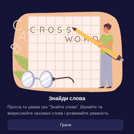
Знайди слова
Проста та цікава гра “Знайти слова”. Шукайте та
викреслюйте заховані слова і розвивайте уважність.
Грати