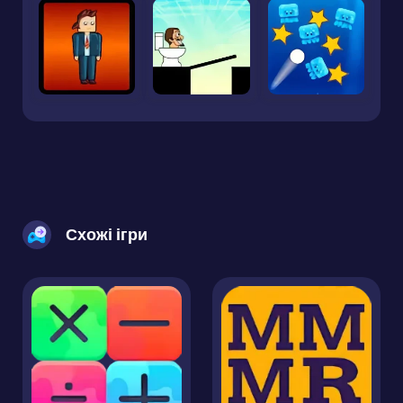
Схожі ігри