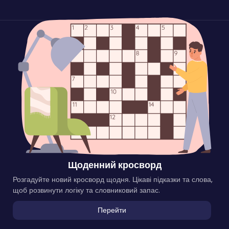
Щоденний кросворд
Розгадуйте новий кросворд щодня. Цікаві підказки та слова,
щоб розвинути логіку та словниковий запас.
Перейти