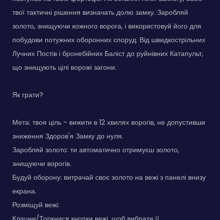
твої тактичні рішення визначать долю замку. Заробляй
золото, знищуючи кожного ворога, і використовуй його для
побудови потужних оборонних споруд. Від швидкострільних
Лучних Постів і бронебійних Баліст до руйнівних Катапульт,
що знищують цілі ворожі загони.
Як грати?
Мета: твоя ціль - вижити в 12 хвилях ворогів, не допустивши
зниження Здоров'я Замку до нуля.
Заробляй золото: ти автоматично отримуєш золото,
знищуючи ворогів.
Будуй оборону: витрачай своє золото на вежі з панелі внизу
екрана.
Розміщуй вежі:
Клацни/Торкнися кнопки вежі, щоб вибрати її.