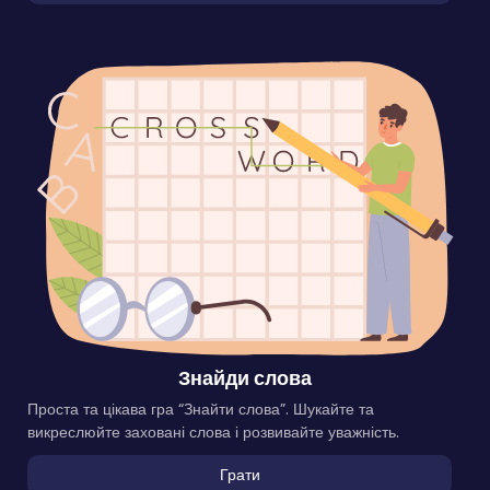
Знайди слова
Проста та цікава гра “Знайти слова”. Шукайте та
викреслюйте заховані слова і розвивайте уважність.
Грати