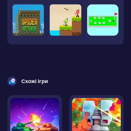
Схожі ігри