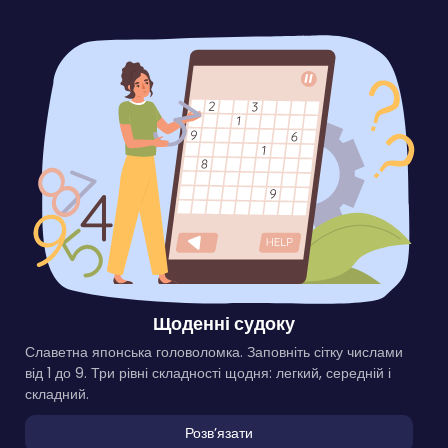
Щоденні судоку
Славетна японська головоломка. Заповніть сітку числами
від 1 до 9. Три рівні складності щодня: легкий, середній і
складний.
Розвʼязати