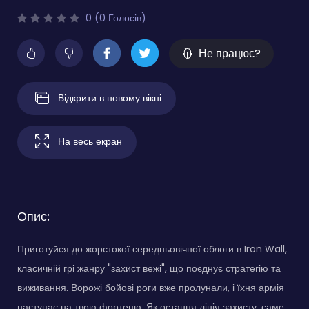
0 (0 Голосів)
Не працює?
Відкрити в новому вікні
На весь екран
Опис:
Приготуйся до жорстокої середньовічної облоги в Iron Wall,
класичній грі жанру "захист вежі", що поєднує стратегію та
виживання. Ворожі бойові роги вже пролунали, і їхня армія
наступає на твою фортецю. Як остання лінія захисту, саме