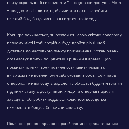
внизу екрана, щоб використати їх, якщо вони доступні. Мета
- поєднати всі плитки, щоб очистити поле і заробити
високий бал, базуючись на швидкості твоїх ходів.
Коли гра починається, ти розпочнеш свою світову подорож у
певному місті і тобі потрібно буде пройти рівні, щоб
дістатися до наступного пункту призначення. Кожен рівень
організовує плитки по-різному з різними шарами. Щоб
поєднати плитки, вони повинні бути ідентичними за
виглядом і не повинні бути заблоковані з боків. Коли пара
створена, плитки будуть видалені з області, і будь-які плитки
під ними стануть доступними. Якщо ти створиш пари, які
завадять тобі робити подальші ходи, тобі доведеться
використати бонус або почати спочатку.
Після створення пари, на верхній частині екрана з'явиться