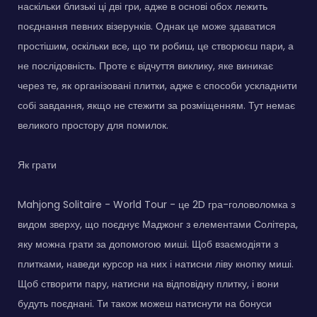
наскільки близькі ці дві гри, адже в основі обох лежить
поєднання певних візерунків. Однак це може здаватися
простішим, оскільки все, що ти робиш, це створюєш пари, а
не послідовність. Проте є відчуття виклику, яке виникає
через те, як організовані плитки, адже є способи ускладнити
собі завдання, якщо не стежити за розміщенням. Тут немає
великого простору для помилок.
Як грати
Mahjong Solitaire - World Tour - це 2D гра-головоломка з
видом зверху, що поєднує Маджонг з елементами Солітера,
яку можна грати за допомогою миші. Щоб взаємодіяти з
плитками, наведи курсор на них і натисни ліву кнопку миші.
Щоб створити пару, натисни на відповідну плитку, і вони
будуть поєднані. Ти також можеш натиснути на бонуси