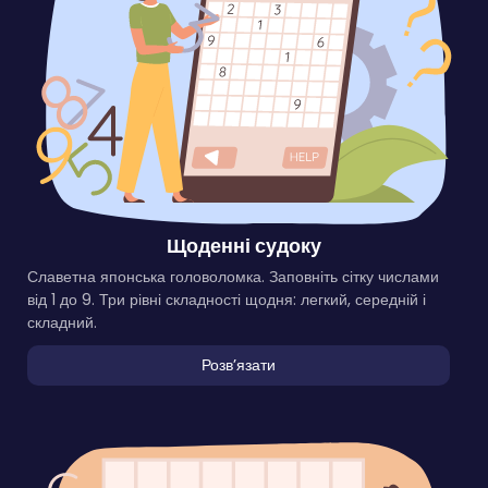
Щоденні судоку
Славетна японська головоломка. Заповніть сітку числами
від 1 до 9. Три рівні складності щодня: легкий, середній і
складний.
Розвʼязати