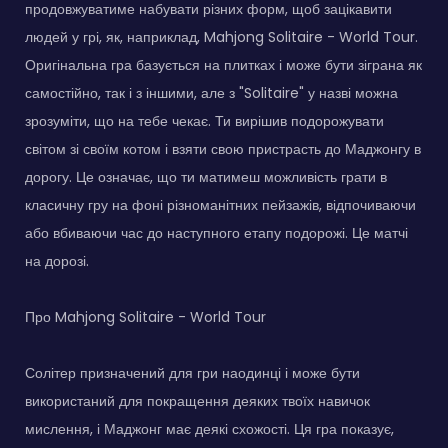
продовжуватиме набувати різних форм, щоб зацікавити
людей у грі, як, наприклад, Mahjong Solitaire - World Tour.
Оригінальна гра базується на плитках і може бути зіграна як
самостійно, так і з іншими, але з "Solitaire" у назві можна
зрозуміти, що на тебе чекає. Ти вирішив подорожувати
світом зі своїм котом і взяти свою пристрасть до Маджонгу в
дорогу. Це означає, що ти матимеш можливість грати в
класичну гру на фоні різноманітних пейзажів, відпочиваючи
або вбиваючи час до наступного етапу подорожі. Це матчі
на дорозі.
Про Mahjong Solitaire - World Tour
Солітер призначений для гри наодинці і може бути
використаний для покращення деяких твоїх навичок
мислення, і Маджонг має деякі схожості. Ця гра показує,