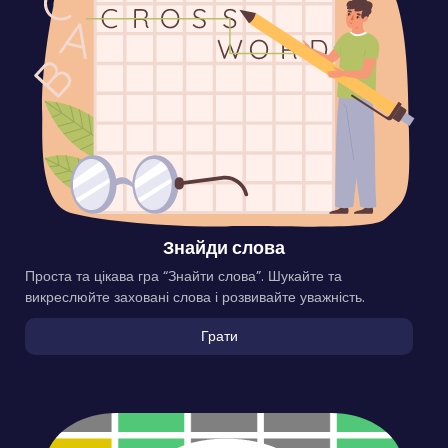
Знайди слова
Проста та цікава гра “Знайти слова”. Шукайте та
викреслюйте заховані слова і розвивайте уважність.
Грати