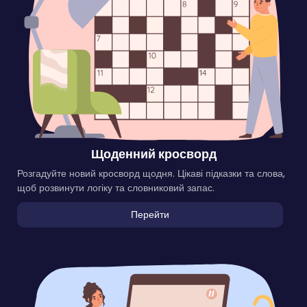
Щоденний кросворд
Розгадуйте новий кросворд щодня. Цікаві підказки та слова,
щоб розвинути логіку та словниковий запас.
Перейти