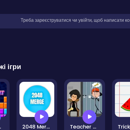
Треба зареєструватися чи увійти, щоб написати к
жі ігри
t Hint
2048 Merge
Teacher Puzzle Stickman Games