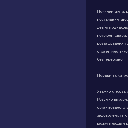
Починай діяти, 
постачання, щоб
дев'ять однакови
потрібні товари
розташування то
стратегічно вик
безперебійно.
Поради та хитр
Уважно стеж за 
Розумно викорис
організованого 
задоволеність кл
можуть надати к