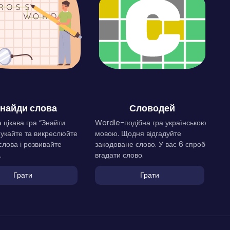
найди слова
Словодей
 цікава гра “Знайти
Wordle-подібна гра українською
Шукайте та викреслюйте
мовою. Щодня відгадуйте
слова і розвивайте
закодоване слово. У вас 6 спроб
.
вгадати слово.
Грати
Грати