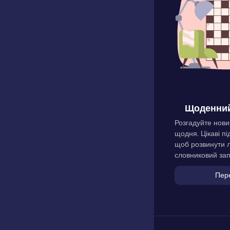
Щоденний
Розгадуйте нови
щодня. Цікаві пі
щоб розвинути л
словниковий зап
Пер