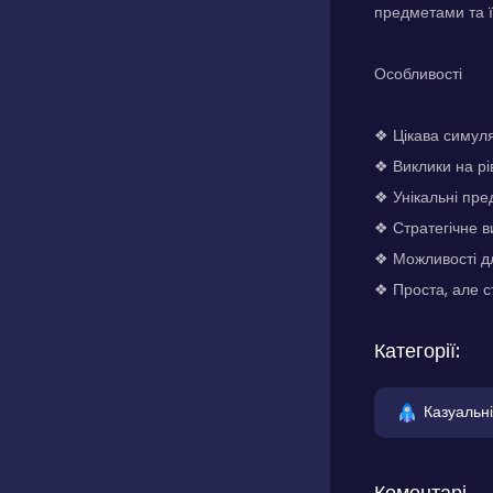
предметами та ї
Особливості
❖ Цікава симул
❖ Виклики на рі
❖ Унікальні пред
❖ Стратегічне в
❖ Можливості д
❖ Проста, але с
Категорії:
Казуальні
Коментарі