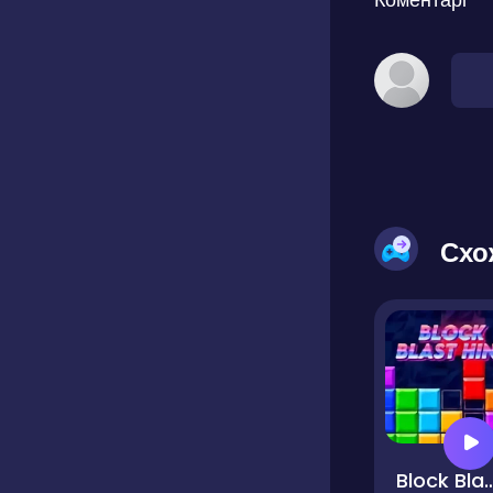
Схо
Block Blas