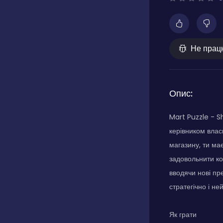
Не прац
Опис:
Mart Puzzle - S
керівником влас
магазину, ти ма
задовольнити ко
вводячи нові пре
стратегічно і н
Як грати