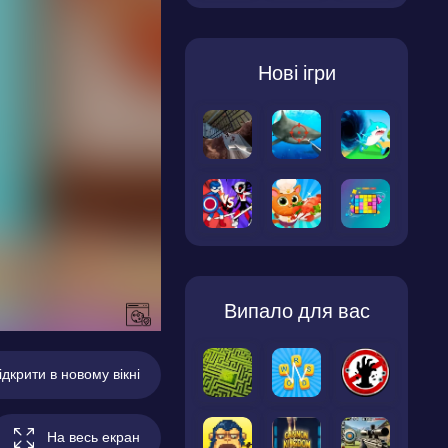
Нові ігри
Випало для вас
ідкрити в новому вікні
На весь екран