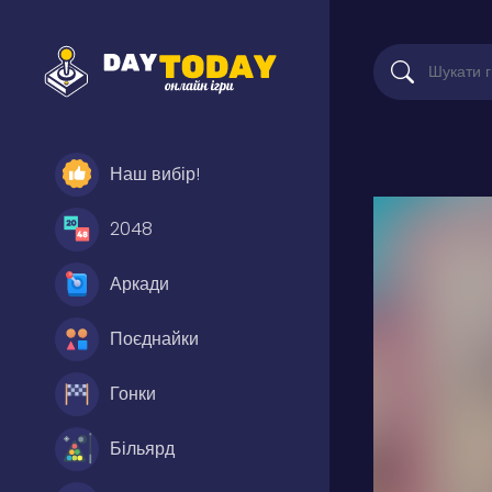
Наш вибір!
2048
Аркади
Поєднайки
Гонки
Більярд