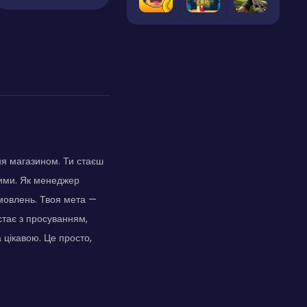
ня магазином. Ти стаєш
вими. Як менеджер
амовлень. Твоя мета —
стає з просуванням,
а цікавою. Це просто,