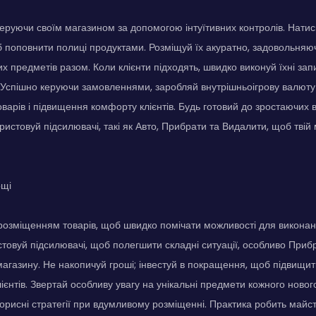
керуючи своїм магазином за допомогою інтуїтивних контролів. Натис
 поповнити полиці продуктами. Розміщуй їх акуратно, задовольняю
х предметів разом. Коли клієнти підходять, швидко виконуй їхні зап
. Успішно керуючи замовленнями, заробляй внутрішньоігрову валют
варів і підвищення комфорту клієнтів. Будь готовий до зростаючих в
ористовуй підсилювачі, такі як Авто, Прибрати та Видалити, щоб тві
ощі
розміщенням товарів, щоб швидко помічати можливості для виконанн
товуй підсилювачі, щоб полегшити складні ситуації, особливо Приб
магазину. Не накопичуй гроші; інвестуй в покращення, щоб підвищит
ієнтів. Звертай особливу увагу на унікальні предмети кожного нового
орисні стратегії при вдумливому розміщенні. Практика робить майс