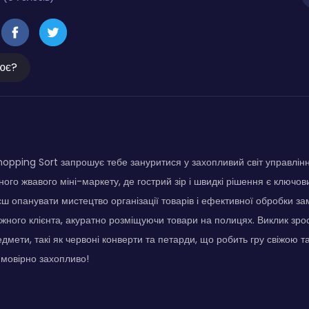
ює?
hopping Sort запрошує тебе зануритися у захопливий світ управлін
ного жвавого міні-маркету, де гострий зір і швидкі рішення є ключо
єш опанувати мистецтво організації товарів і ефективної обробки з
жного клієнта, акуратно розміщуючи товари на полицях. Виклик зро
дмети, такі як червоні конверти та петарди, що робить гру свіжою т
еймовірно захопливо!