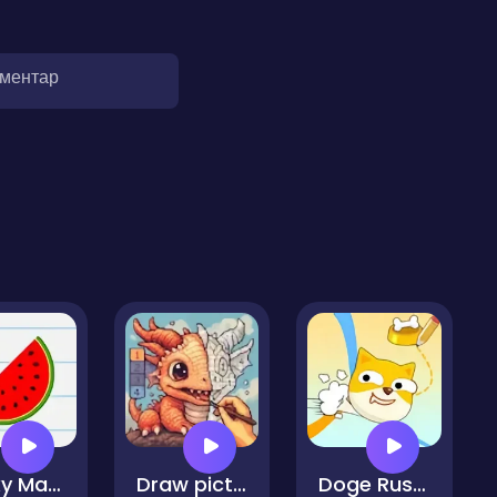
оментар
Tricky Math Quest
Draw picture by numbers. Pixel Art.
Doge Rush Draw Home Puzzle