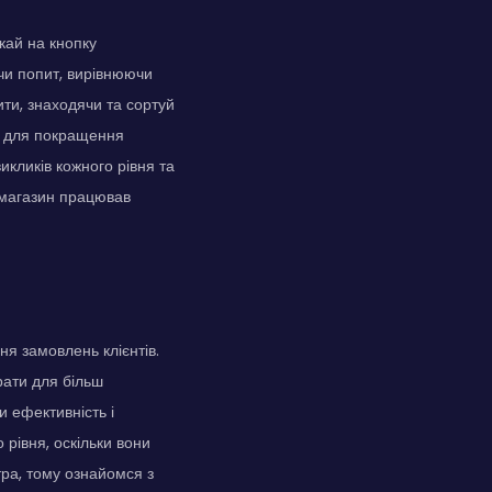
кай на кнопку
чи попит, вирівнюючи
ити, знаходячи та сортуй
у для покращення
икликів кожного рівня та
й магазин працював
я замовлень клієнтів.
рати для більш
и ефективність і
 рівня, оскільки вони
тра, тому ознайомся з