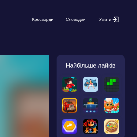
Увійти
Кросворди
Словодей
Найбільше лайків