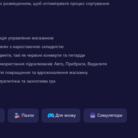
х розміщенням, щоб оптимізувати процес сортування.
яція управління магазином
внях з наростаючою складністю
мети, такі як червоні конверти та петарди
икористання підсилювачів: Авто, Прибрати, Видалити
ля покращення та вдосконалення магазину
тратегічна та захоплива гра
Пазли
Для мозку
Симулятори