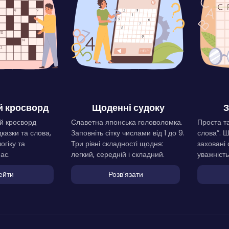
 кросворд
Щоденні судоку
З
й кросворд
Славетна японська головоломка.
Проста та
дказки та слова,
Заповніть сітку числами від 1 до 9.
слова”. 
огіку та
Три рівні складності щодня:
заховані 
ас.
легкий, середній і складний.
уважність
ейти
Розвʼязати