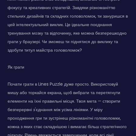
фокусу та креативних стратегій. Завдяки різноманіттю
стильних дизайнів та складних головоломок, ти зануришся в
цей інтелектуальний виклик. Це ідеальне поєднання
тренування мозку та відпочинку, яке можна безперешкодно
грати у браузері. Чи зможеш ти піднятися до виклику та
здобути титул майстра головоломок?
Як грати
Почати грати в Lines Puzzle дуже просто. Використовуй
мишу або торкайся екрана, щоб вибрати та перетягнути
елементи на їхні правильні місця. Твоя мета — створити
безперервні з'єднання між усіма лініями. У міру
проходження гри ти зустрінеш різноманітні головоломки,
кожна з яких стає складнішою і вимагає більш стратегічного
підходу. Рівень вважається завершеним, коли всі лінії