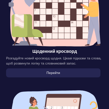
Щоденний кросворд
Розгадуйте новий кросворд щодня. Цікаві підказки та слова,
щоб розвинути логіку та словниковий запас.
Перейти