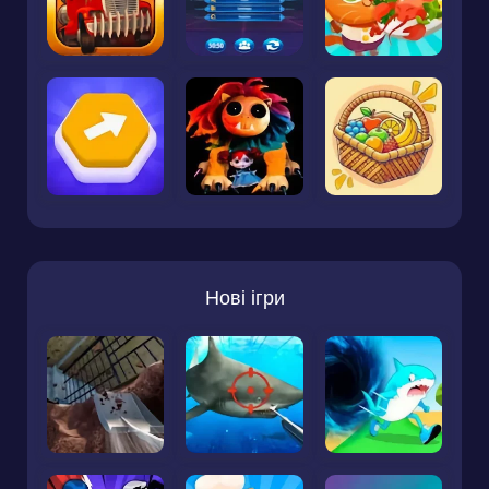
Нові ігри