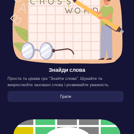
Знайди слова
Проста та цікава гра “Знайти слова”. Шукайте та
викреслюйте заховані слова і розвивайте уважність.
Грати