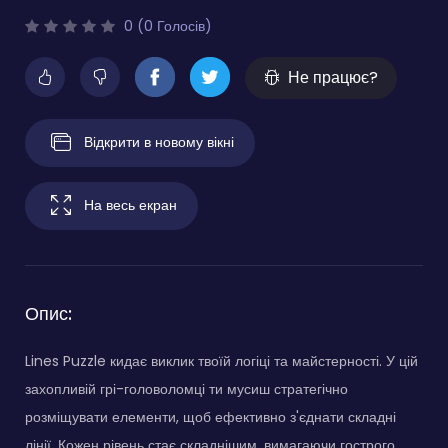
0 (0 Голосів)
Не працює?
Відкрити в новому вікні
На весь екран
Опис:
Lines Puzzle кидає виклик твоїй логіці та майстерності. У цій
захопливій грі-головоломці ти мусиш стратегічно
розміщувати елементи, щоб ефективно з'єднати складні
лінії. Кожен рівень стає складнішим, вимагаючи гострого