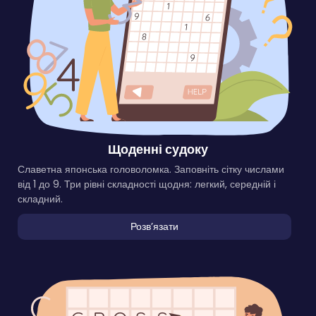
Щоденні судоку
Славетна японська головоломка. Заповніть сітку числами
від 1 до 9. Три рівні складності щодня: легкий, середній і
складний.
Розвʼязати