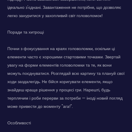
ідеально з'єднані. Завантаження не потрібне, що дозволяє
легко зануритися у захопливий світ головоломок!
Поради та хитрощі
Почни з фокусування на краях головоломки, оскільки ці
елементи часто є хорошими стартовими точками. Звертай
увагу на форми елементів головоломки та те, як вони
можуть поєднуватися. Розглядай всю картину та плануй свої
ходи заздалегідь. Не бійся коригувати елементи, якщо
знайдеш краще рішення у процесі гри. Нарешті, будь
терплячим і роби перерви за потреби — іноді новий погляд
може привести до моменту "ага!".
Особливості