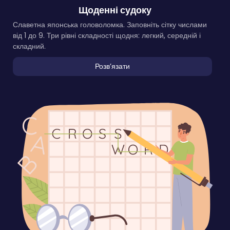
Щоденні судоку
Славетна японська головоломка. Заповніть сітку числами
від 1 до 9. Три рівні складності щодня: легкий, середній і
складний.
Розвʼязати