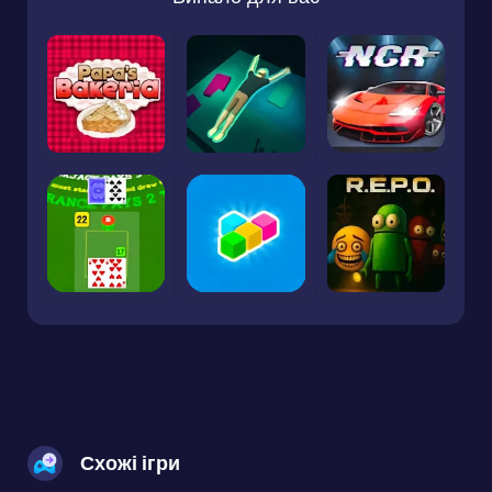
Схожі ігри