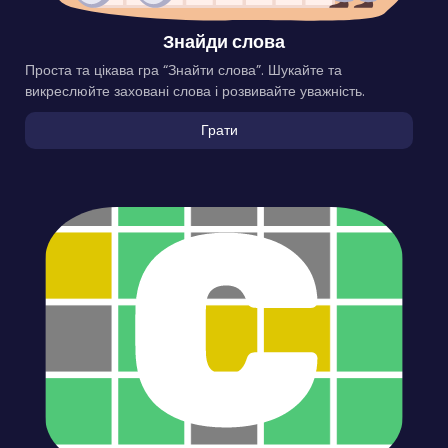
Знайди слова
Проста та цікава гра “Знайти слова”. Шукайте та
викреслюйте заховані слова і розвивайте уважність.
Грати