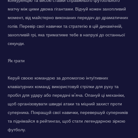
конкуренцію та високі ставки справжнього футбольного
матчу між цими двома гігантами. Відчуй кожен захопливий
момент, від майстерно виконаних передач до драматичних
голів. Перевір свої навички та стратегію в цій динамічній,
захопливій грі, яка триматиме тебе в напрузі до останньої
секунди.
Як грати
Керуй своєю командою за допомогою інтуїтивних
клавіатурних команд; використовуй стрілки для руху та
пробіл для удару або передачі м'яча. Опануй ці механіки,
щоб організовувати швидкі атаки та міцний захист проти
суперника. Покращуй свої навички, перевершуй суперників
та піднімайся в рейтингах, щоб стати легендарною зіркою
футболу.