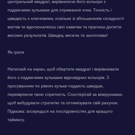
центральний квадрат, вирівнюючи його кольори з
падаючими кульками для отримання очок. Точність і
швидкість є ключовими, оскільки зі збільшенням складності
матчів ти вдосконалюєш свої навички та прагнеш досягти
високих результатів. Швидка, весела та захоплива!
Як грати
Натискай на екран, щоб обертати квадрат і вирівнювати
його з падаючими кульками відповідних кольорів. З
просуванням по рівнях кульки падають швидше,
перевіряючи твою спритність. Спостерігай за візерунками,
щоб вибудувати стратегію та оптимізувати свій рахунок.
Підказка: зосередься на послідовностях для кращого
таймінгу.