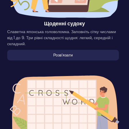
Щоденні судоку
Славетна японська головоломка. Заповніть сітку числами
від 1 до 9. Три рівні складності щодня: легкий, середній і
складний.
Розвʼязати