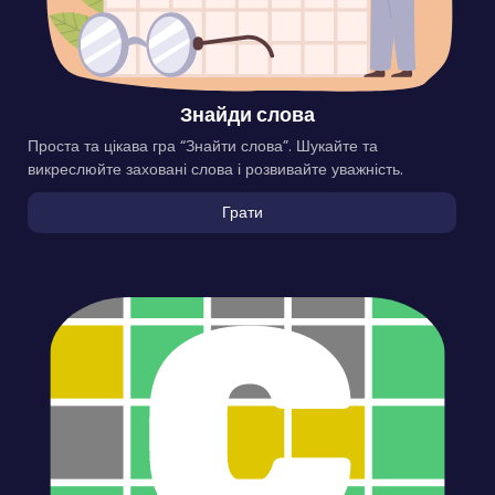
Знайди слова
Проста та цікава гра “Знайти слова”. Шукайте та
викреслюйте заховані слова і розвивайте уважність.
Грати