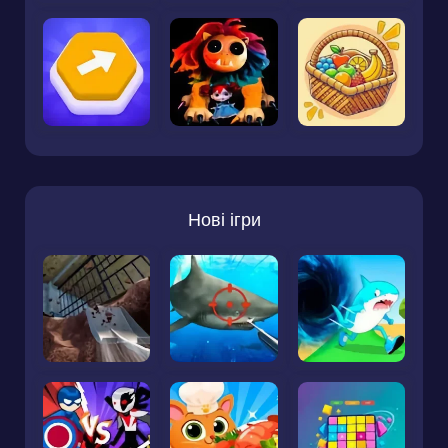
Нові ігри