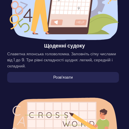
Щоденні судоку
Славетна японська головоломка. Заповніть сітку числами
від 1 до 9. Три рівні складності щодня: легкий, середній і
складний.
Розвʼязати