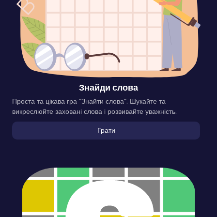
Знайди слова
Проста та цікава гра “Знайти слова”. Шукайте та
викреслюйте заховані слова і розвивайте уважність.
Грати