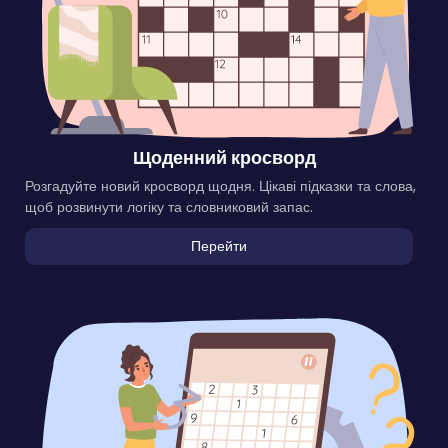
Щоденний кросворд
Розгадуйте новий кросворд щодня. Цікаві підказки та слова,
щоб розвинути логіку та словниковий запас.
Перейти