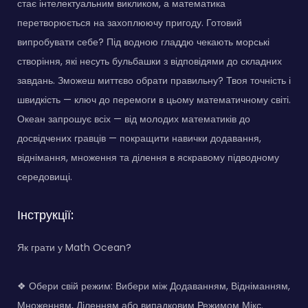
стає інтелектуальним викликом, а математика
перетворюється на захоплюючу пригоду. Готовий
випробувати себе? Під водною гладдю чекають морські
створіння, які несуть бульбашки з відповідями до складних
завдань. Зможеш миттєво обрати правильну? Твоя точність і
швидкість — ключ до перемоги в цьому математичному світі.
Океан запрошує всіх — від молодих математиків до
досвідчених гравців — покращити навички додавання,
віднімання, множення та ділення в яскравому підводному
середовищі.
Інструкції:
Як грати у Math Ocean?
❖ Обери свій режим: Вибери між Додаванням, Відніманням,
Множенням, Діленням або випадковим Режимом Мікс.