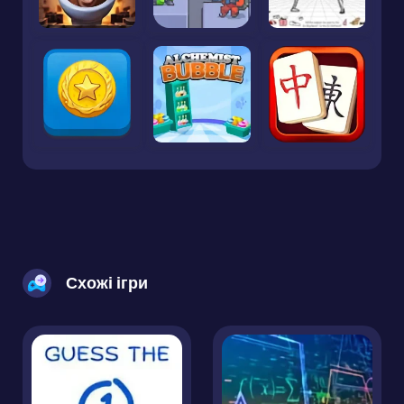
Схожі ігри