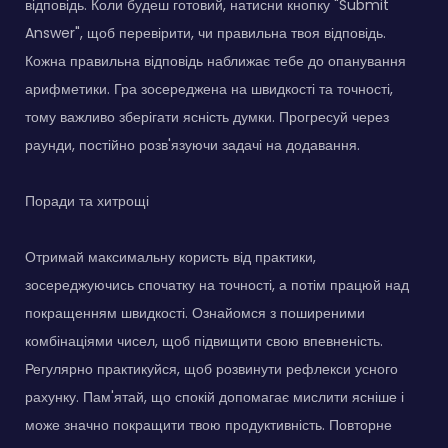
відповідь. Коли будеш готовий, натисни кнопку "Submit
Answer", щоб перевірити, чи правильна твоя відповідь.
Кожна правильна відповідь наближає тебе до опанування
арифметики. Гра зосереджена на швидкості та точності,
тому важливо зберігати ясність думки. Прогресуй через
раунди, постійно розв'язуючи задачі на додавання.
Поради та хитрощі
Отримай максимальну користь від практики,
зосереджуючись спочатку на точності, а потім працюй над
покращенням швидкості. Ознайомся з поширеними
комбінаціями чисел, щоб підвищити свою впевненість.
Регулярно практикуйся, щоб розвинути рефлекси усного
рахунку. Пам'ятай, що спокій допомагає мислити ясніше і
може значно покращити твою продуктивність. Повторне