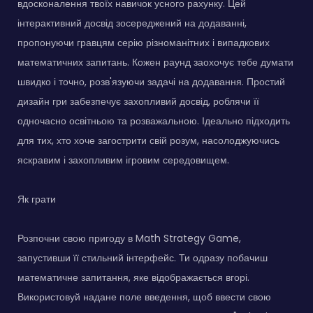
вдосконалення твоїх навичок усного рахунку. Цей
інтерактивний досвід зосереджений на додаванні,
пропонуючи гравцям серію різноманітних і випадкових
математичних запитань. Кожен раунд заохочує тебе думати
швидко і точно, розв'язуючи задачі на додавання. Простий
дизайн гри забезпечує захопливий досвід, роблячи її
одночасно освітньою та розважальною. Ідеально підходить
для тих, хто хоче загострити свій розум, насолоджуючись
яскравим і захопливим ігровим середовищем.
Як грати
Розпочни свою пригоду в Math Strategy Game,
запустивши її стильний інтерфейс. Ти одразу побачиш
математичне запитання, яке відображається вгорі.
Використовуй надане поле введення, щоб ввести свою