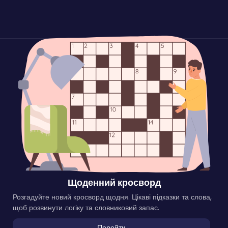
Щоденний кросворд
Розгадуйте новий кросворд щодня. Цікаві підказки та слова,
щоб розвинути логіку та словниковий запас.
Перейти