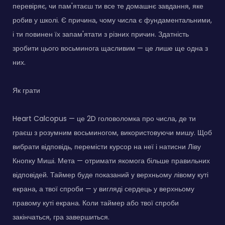
перевіряє, чи пам'ятаєш ти все те домашнє завдання, яке
робив у школі. Є причина, чому числа є фундаментальними,
і ти повинен їх запам'ятати з різних причин. Здатність
зробити цього восьминога щасливим — це лише ще одна з
них.
Як грати
Heart Calcopus — це 2D головоломка про числа, де ти
граєш з розумним восьминогом, використовуючи мишу. Щоб
вибрати відповідь, перемісти курсор на неї і натисни Ліву
Кнопку Миші. Мета — отримати якомога більше правильних
відповідей. Таймер буде показаний у верхньому лівому куті
екрана, а твої спроби — у вигляді сердець у верхньому
правому куті екрана. Коли таймер або твої спроби
закінчаться, гра завершиться.