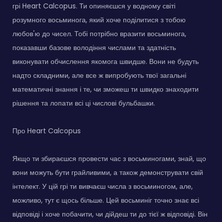
грі Heart Calcopus. Ти опиняєшся у водному світі
розумного восьминога, який хоче поділитися з тобою
любов'ю до чисел. Тобі потрібно вразити восьминога,
показавши базове володіння числами та здатність
виконувати обчислення якомога швидше. Вони не будуть
надто складними, але все ж випробують твої загальні
математичні знання і те, чи зможеш ти швидко знаходити
рішення та лопати всі ці числові бульбашки.
Про Heart Calcopus
Якщо ти збираєшся провести час з восьминогами, знай, що
вони можуть бути грайливими, а також демонструвати свій
інтелект. У цій грі ти вивчаєш числа з восьминогом, але,
можливо, тут є щось більше. Цей восьминіг точно знає всі
відповіді і хоче побачити, чи дійдеш ти до тієї ж відповіді. Він