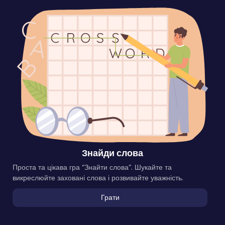
Знайди слова
Проста та цікава гра “Знайти слова”. Шукайте та
викреслюйте заховані слова і розвивайте уважність.
Грати