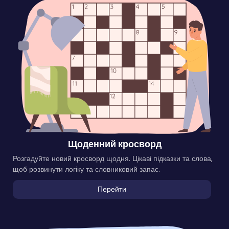
Щоденний кросворд
Розгадуйте новий кросворд щодня. Цікаві підказки та слова,
щоб розвинути логіку та словниковий запас.
Перейти