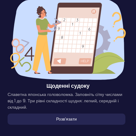
Щоденні судоку
Славетна японська головоломка. Заповніть сітку числами
від 1 до 9. Три рівні складності щодня: легкий, середній і
складний.
Розвʼязати