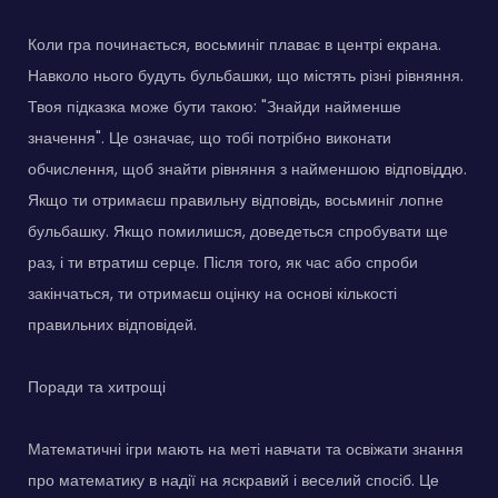
Коли гра починається, восьминіг плаває в центрі екрана.
Навколо нього будуть бульбашки, що містять різні рівняння.
Твоя підказка може бути такою: "Знайди найменше
значення". Це означає, що тобі потрібно виконати
обчислення, щоб знайти рівняння з найменшою відповіддю.
Якщо ти отримаєш правильну відповідь, восьминіг лопне
бульбашку. Якщо помилишся, доведеться спробувати ще
раз, і ти втратиш серце. Після того, як час або спроби
закінчаться, ти отримаєш оцінку на основі кількості
правильних відповідей.
Поради та хитрощі
Математичні ігри мають на меті навчати та освіжати знання
про математику в надії на яскравий і веселий спосіб. Це