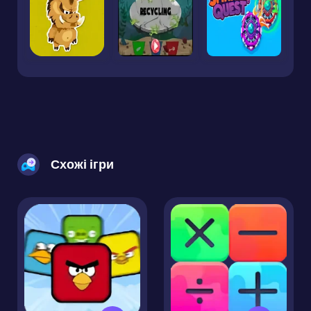
Схожі ігри