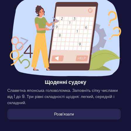
Щоденні судоку
Славетна японська головоломка. Заповніть сітку числами
від 1 до 9. Три рівні складності щодня: легкий, середній і
складний.
Розвʼязати