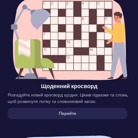
Щоденний кросворд
Розгадуйте новий кросворд щодня. Цікаві підказки та слова,
щоб розвинути логіку та словниковий запас.
Перейти