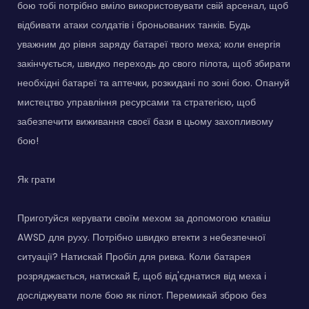
бою тобі потрібно вміло використовувати свій арсенал, щоб
відбивати атаки солдатів і броньованих танків. Будь
уважним до рівня заряду батареї твого меха; коли енергія
закінчується, швидко переходь до свого пілота, щоб збирати
необхідні батареї та аптечки, розкидані по зоні бою. Опануй
мистецтво управління ресурсами та стратегією, щоб
забезпечити виживання своєї бази в цьому захопливому
бою!
Як грати
Приготуйся керувати своїм мехом за допомогою клавіш
AWSD для руху. Потрібно швидко втекти з небезпечної
ситуації? Натискай Пробіл для ривка. Коли батарея
розряджається, натискай E, щоб від'єднатися від меха і
досліджувати поле бою як пілот. Перемикай зброю без