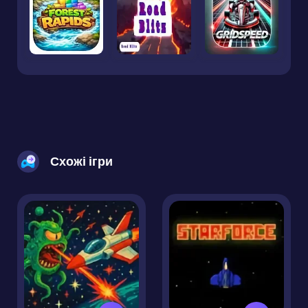
Схожі ігри