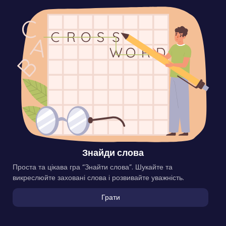
Знайди слова
Проста та цікава гра “Знайти слова”. Шукайте та
викреслюйте заховані слова і розвивайте уважність.
Грати