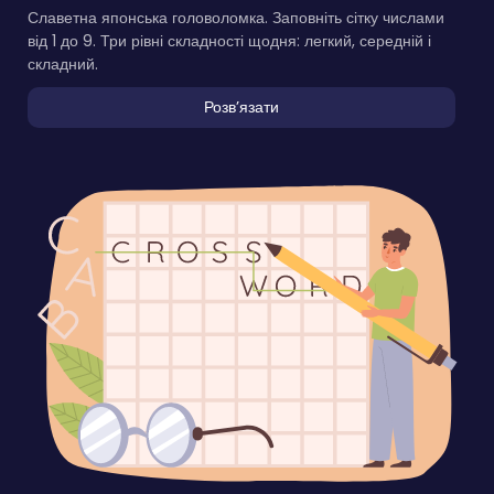
Славетна японська головоломка. Заповніть сітку числами
від 1 до 9. Три рівні складності щодня: легкий, середній і
складний.
Розвʼязати