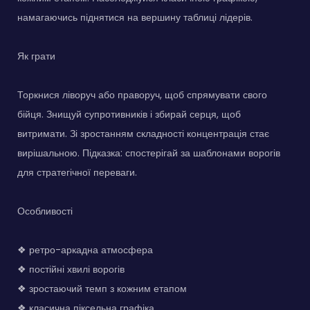
намагаючись піднятися на вершину таблиці лідерів.
Як грати
Торкнися ліворуч або праворуч, щоб спрямувати свого
бійця. Знищуй супротивників і збирай серця, щоб
витримати. Зі зростанням складності концентрація стає
вирішальною. Підказка: спостерігай за шаблонами ворогів
для стратегічної переваги.
Особливості
❖ ретро-аркадна атмосфера
❖ постійні хвилі ворогів
❖ зростаючий темп з кожним етапом
❖ класична піксельна графіка