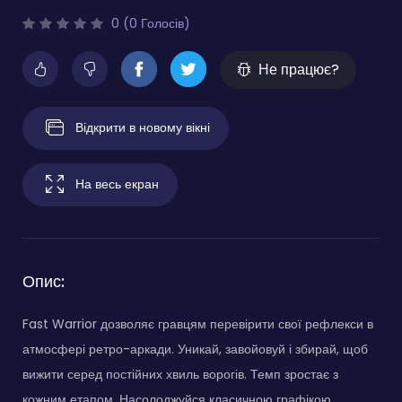
0 (0 Голосів)
Не працює?
Відкрити в новому вікні
На весь екран
Опис:
Fast Warrior дозволяє гравцям перевірити свої рефлекси в
атмосфері ретро-аркади. Уникай, завойовуй і збирай, щоб
вижити серед постійних хвиль ворогів. Темп зростає з
кожним етапом. Насолоджуйся класичною графікою,