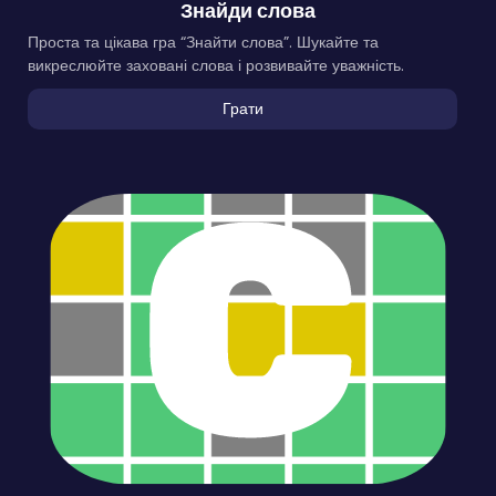
Знайди слова
Проста та цікава гра “Знайти слова”. Шукайте та
викреслюйте заховані слова і розвивайте уважність.
Грати