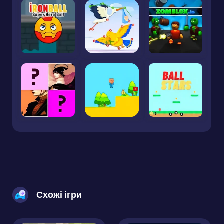
Схожі ігри