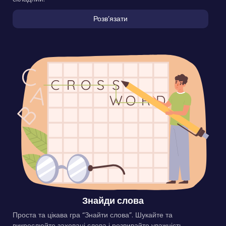
Розвʼязати
Знайди слова
Проста та цікава гра “Знайти слова”. Шукайте та
викреслюйте заховані слова і розвивайте уважність.