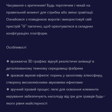
Часування є критичним! Будь терплячим і чекай на
правильний момент для стрибка або зміни гравітації.
Ознайомся з поведінкою ворогів і використовуй свій
пристрій "G" тактично, щоб орієнтуватися в складних
конфігураціях платформ.
Особливості
❖ вражаюча 3D графіка: відчуй реалістичні анімації в
деталізованому темному середовищі фабрики
❖ зразкові звукові ефекти: поринь у захопливу атмосферу,
створену високоякісними звуковими ефектами
❖ зручний ігровий процес: легкі для освоєння елементи
керування забезпечують насолоду від гри для гравців будь-
якого рівня майстерності