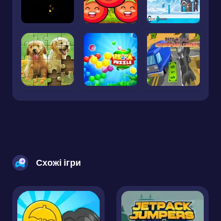
Схожі ігри