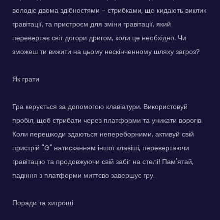
володіє двома здібностями - стрибками, що кидають виклик
гравітації, та пристроєм для зміни гравітації, який
перевертає світ догори дригом, коли це необхідно. Чи
зможеш ти вижити на цьому нескінченному шляху загроз?
Як грати
Гра керується за допомогою клавіатури. Використовуй
пробіл, щоб стрибати через платформи та уникати ворогів.
Коли перешкоди здаються непереборними, активуй свій
пристрій "G" натисканням іншої клавіші, перевертаючи
гравітацію та продовжуючи свій забіг на стелі! Пам'ятай,
падіння з платформи миттєво завершує гру.
Поради та хитрощі