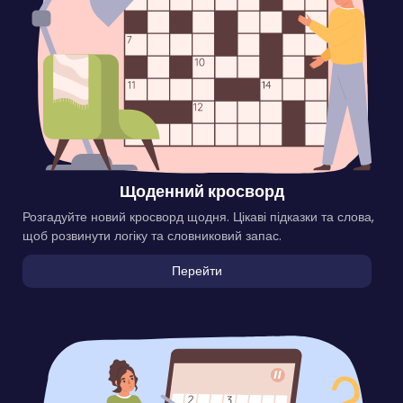
Щоденний кросворд
Розгадуйте новий кросворд щодня. Цікаві підказки та слова,
щоб розвинути логіку та словниковий запас.
Перейти