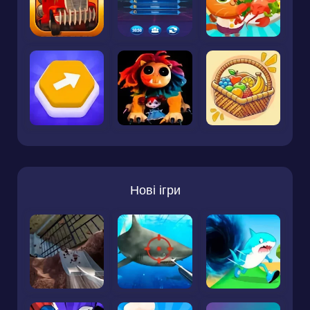
Нові ігри