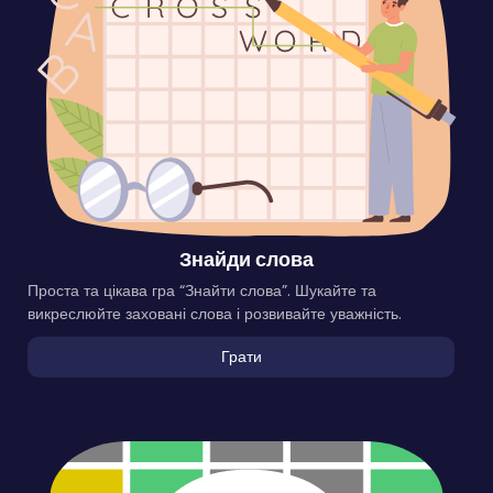
Знайди слова
Проста та цікава гра “Знайти слова”. Шукайте та
викреслюйте заховані слова і розвивайте уважність.
Грати