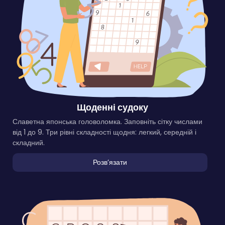
Щоденні судоку
Славетна японська головоломка. Заповніть сітку числами
від 1 до 9. Три рівні складності щодня: легкий, середній і
складний.
Розвʼязати