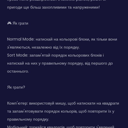
пригоди ще більш захопливими та напруженими!
🎮 Як грати
Normal Mode: натискай на кольорові блоки, як тільки вони
з'являються, незалежно від їх порядку.
Sort Mode: запам'ятай порядок кольорових блоків і
натискай на них у правильному порядку, від першого до
останнього.
Як грати?
Комп'ютер: використовуй мишу, щоб натискати на квадрати
та запам'ятовувати порядок кольорів, щоб повторити їх у
правильному порядку.
Мобільний: торкайся квадратів, щоб повторити з'явлений