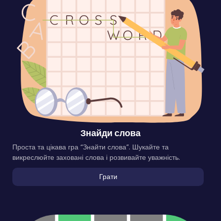
Знайди слова
Проста та цікава гра “Знайти слова”. Шукайте та
викреслюйте заховані слова і розвивайте уважність.
Грати