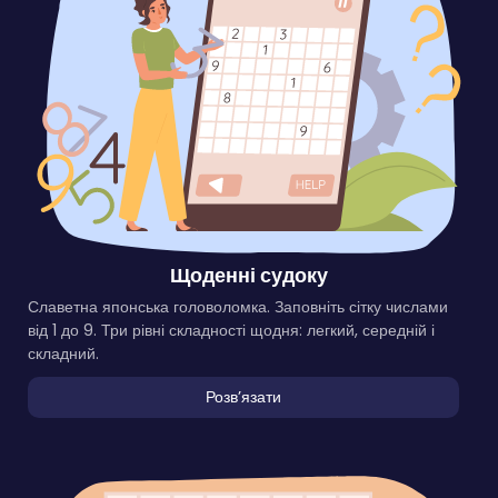
Щоденні судоку
Славетна японська головоломка. Заповніть сітку числами
від 1 до 9. Три рівні складності щодня: легкий, середній і
складний.
Розвʼязати