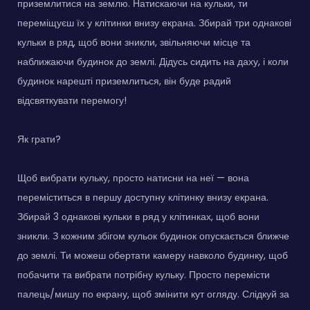
приземлитися на землю. Натискаючи на кульки, ти
переміщуєш їх у клітинки внизу екрана. Збирай три однакові
кульки в ряд, щоб вони зникли, звільняючи місце та
наближаючи будинок до землі. Дідусь сидить на даху, і коли
будинок нарешті приземлиться, він буде радий
відсвяткувати перемогу!
Як грати?
Щоб вибрати кульку, просто натисни на неї — вона
переміститься в першу доступну клітинку внизу екрана.
Збирай 3 однакові кульки в ряд у клітинках, щоб вони
зникли. З кожним збігом кульок будинок опускається ближче
до землі. Ти можеш обертати камеру навколо будинку, щоб
побачити та вибрати потрібну кульку. Просто перемісти
палець/мишу по екрану, щоб змінити кут огляду. Слідкуй за