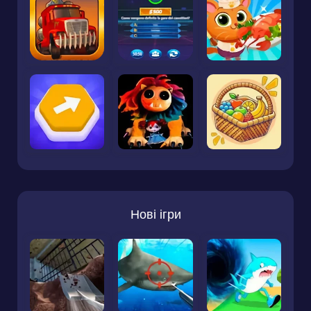
Нові ігри