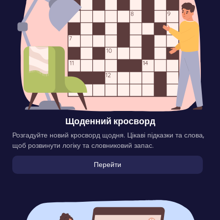
Щоденний кросворд
Розгадуйте новий кросворд щодня. Цікаві підказки та слова,
щоб розвинути логіку та словниковий запас.
Перейти