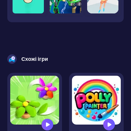
Схожі ігри