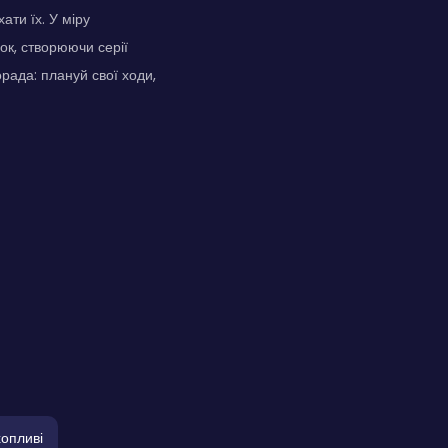
ти їх. У міру
ок, створюючи серії
орада: плануй свої ходи,
опливі