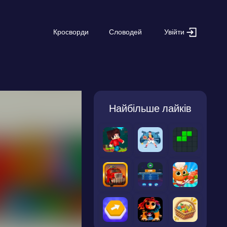
Увійти
Кросворди
Словодей
Найбільше лайків