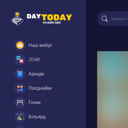
Наш вибір!
2048
Аркади
Поєднайки
Гонки
Більярд