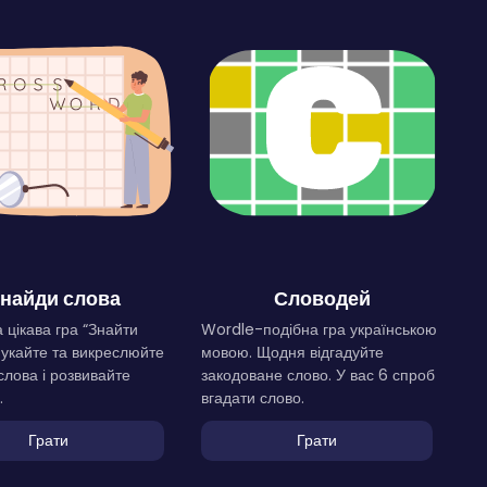
найди слова
Словодей
 цікава гра “Знайти
Wordle-подібна гра українською
Шукайте та викреслюйте
мовою. Щодня відгадуйте
слова і розвивайте
закодоване слово. У вас 6 спроб
.
вгадати слово.
Грати
Грати