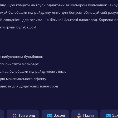
шу, щоб клацати на групи однакових за кольором бульбашок і вибуха
муй бульбашки під райдужну лінію для бонусів. Збільшуй свій рахун
уй складність для отримання більшої кількості винагород. Корисна п
ати групи бульбашок!
 з вибуханням бульбашок
лі очистити мольберт
си за бульбашки під райдужною лінією
для максимального ефекту
дність для додаткових винагород
Три в ряд
Веселі
Пазли
Зах