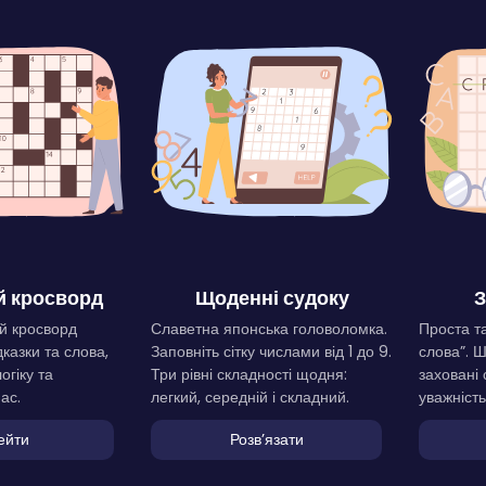
 кросворд
Щоденні судоку
З
й кросворд
Славетна японська головоломка.
Проста та
дказки та слова,
Заповніть сітку числами від 1 до 9.
слова”. 
огіку та
Три рівні складності щодня:
заховані 
ас.
легкий, середній і складний.
уважність
ейти
Розвʼязати