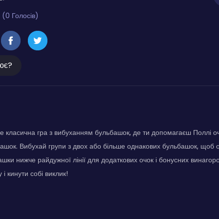
 (0 Голосів)
ює?
 це класична гра з вибуханням бульбашок, де ти допомагаєш Поллі оч
шок. Вибухай групи з двох або більше однакових бульбашок, щоб о
шки нижче райдужної лінії для додаткових очок і бонусних винагор
 і кинути собі виклик!