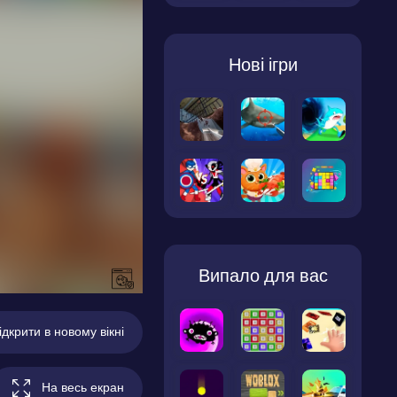
Нові ігри
Випало для вас
ідкрити в новому вікні
На весь екран