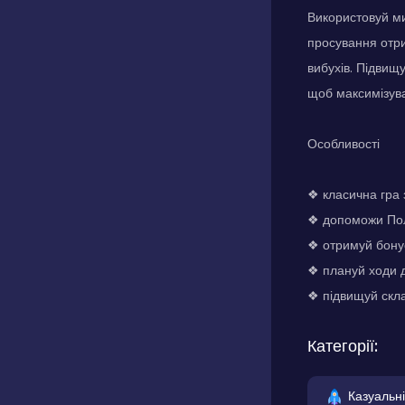
Використовуй ми
просування отри
вибухів. Підвищ
щоб максимізув
Особливості
❖ класична гра
❖ допоможи Пол
❖ отримуй бону
❖ плануй ходи 
❖ підвищуй скла
Категорії:
Казуальні