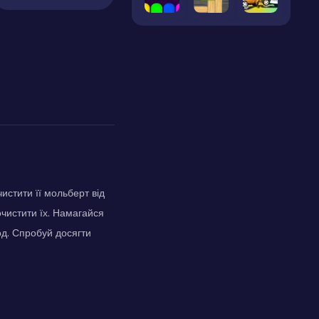
истити її мольберт від
чистити їх. Намагайся
од. Спробуй досягти