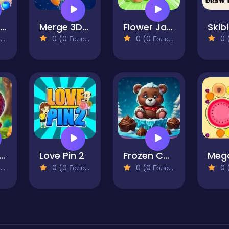
Fruit Lines Saga
Merge 3D - Match 3 Balloons
Flower Jam
)
0 (0 Голосів)
0 (0 Голосів)
0 (0
uicy Match
Love Pin 2
Frozen Choco Quest
)
0 (0 Голосів)
0 (0 Голосів)
0 (0