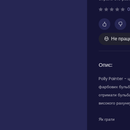
0
Не прац
Опис:
Polly Painter -
фарбових бульба
отримати бульба
високого рахунку
Як грати