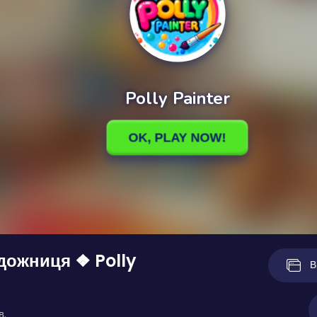
дожниця ❖ Polly
В
в.