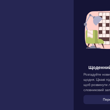
Щоденний
Розгадуйте нови
щодня. Цікаві пі
щоб розвинути л
словниковий зап
Пер