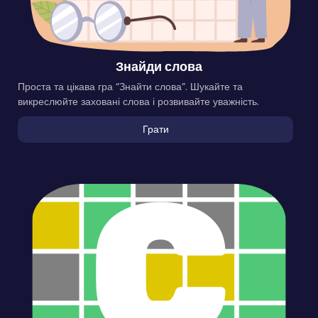
Знайди слова
Проста та цікава гра “Знайти слова”. Шукайте та
викреслюйте заховані слова і розвивайте уважність.
Грати