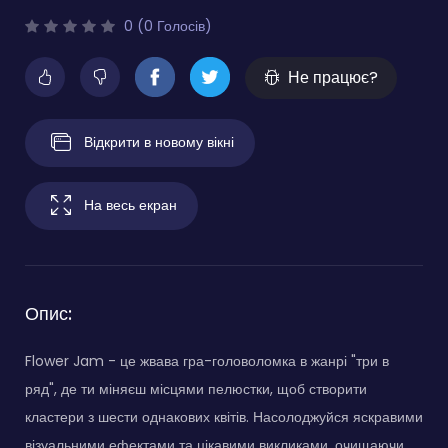
0 (0 Голосів)
Не працює?
Відкрити в новому вікні
На весь екран
Опис:
Flower Jam - це жвава гра-головоломка в жанрі "три в
ряд", де ти міняєш місцями пелюстки, щоб створити
кластери з шести однакових квітів. Насолоджуйся яскравими
візуальними ефектами та цікавими викликами, очищаючи