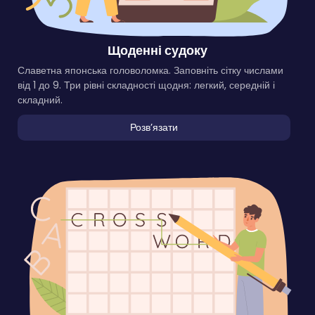
Щоденні судоку
Славетна японська головоломка. Заповніть сітку числами
від 1 до 9. Три рівні складності щодня: легкий, середній і
складний.
Розвʼязати