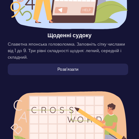
Щоденні судоку
Славетна японська головоломка. Заповніть сітку числами
від 1 до 9. Три рівні складності щодня: легкий, середній і
складний.
Розвʼязати