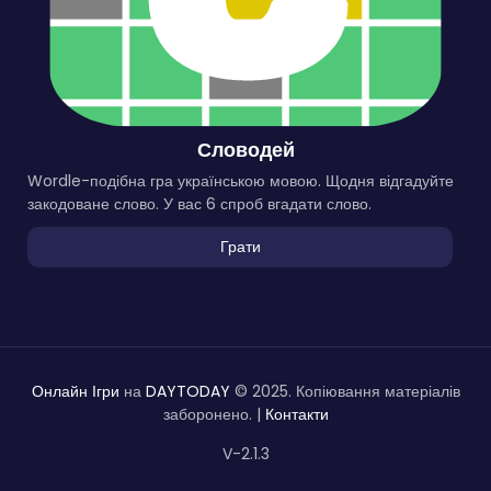
Словодей
Wordle-подібна гра українською мовою. Щодня відгадуйте
закодоване слово. У вас 6 спроб вгадати слово.
Грати
Онлайн Ігри
на
DAYTODAY
© 2025. Копіювання матеріалів
заборонено. |
Контакти
V-2.1.3