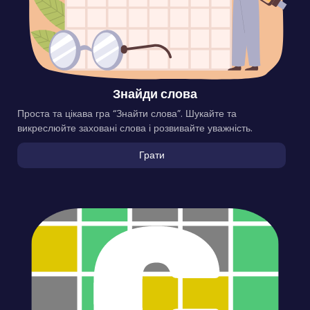
Знайди слова
Проста та цікава гра “Знайти слова”. Шукайте та
викреслюйте заховані слова і розвивайте уважність.
Грати