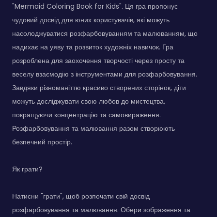
"Mermaid Coloring Book for Kids". Ця гра пропонує
чудовий досвід для юних користувачів, які можуть
насолоджуватися розфарбовуванням та малюванням, що
надихає на уяву та розвиток художніх навичок. Гра
розроблена для заохочення творчості через просту та
веселу взаємодію з інструментами для розфарбовування.
Завдяки різноманіттю красиво створених сторінок, діти
можуть досліджувати свою любов до мистецтва,
покращуючи концентрацію та самовираження.
Розфарбовування та малювання разом створюють
безпечний простір.
Як грати?
Натисни "грати", щоб розпочати свій досвід
розфарбовування та малювання. Обери зображення та