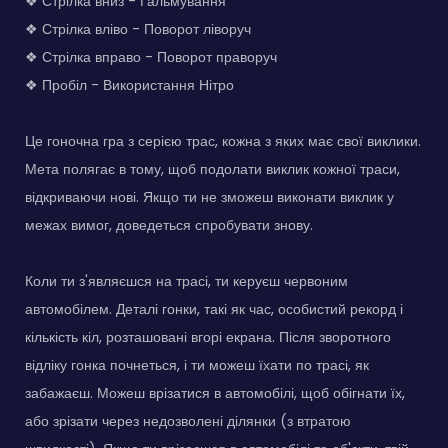
❖ Стрілка вниз - Гальмування
❖ Стрілка вліво - Поворот ліворуч
❖ Стрілка вправо - Поворот праворуч
❖ Пробіл - Використання Нітро
Це гоночна гра з серією трас, кожна з яких має свої виклики.
Мета полягає в тому, щоб подолати виклик кожної траси,
відкриваючи нові. Якщо ти не зможеш виконати виклик у
межах вимог, доведеться спробувати знову.
Коли ти з'являєшся на трасі, ти керуєш червоним
автомобілем. Деталі гонки, такі як час, особистий рекорд і
кількість кіл, розташовані вгорі екрана. Після зворотного
відліку гонка почнеться, і ти можеш їхати по трасі, як
забажаєш. Можеш врізатися в автомобілі, щоб обігнати їх,
або зрізати через недозволені ділянки (з втратою