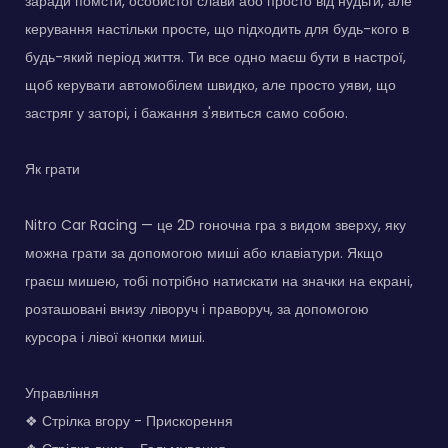
заради помсти, особистої слави або просто від нудьги, але
керування настільки просте, що підходить для будь-кого в
будь-який період життя. Ти все одно маєш бути в настрої,
щоб керувати автомобілем швидко, але просто уяви, що
застряг у заторі, і бажання з'явиться само собою.
Як грати
Nitro Car Racing — це 2D гоночна гра з видом зверху, яку
можна грати за допомогою миші або клавіатури. Якщо
граєш мишею, тобі потрібно натискати на значки на екрані,
розташовані внизу ліворуч і праворуч, за допомогою
курсора і лівої кнопки миші.
Управління
❖ Стрілка вгору - Прискорення