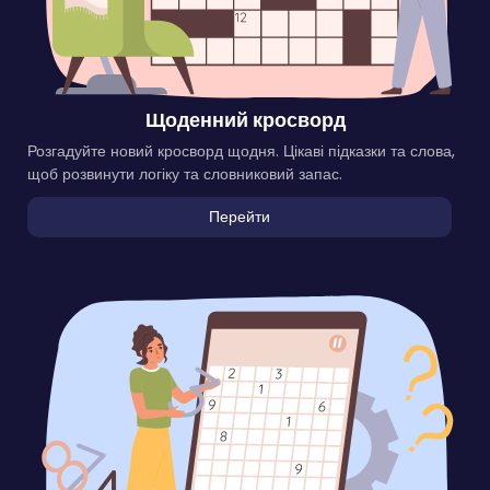
Щоденний кросворд
Розгадуйте новий кросворд щодня. Цікаві підказки та слова,
щоб розвинути логіку та словниковий запас.
Перейти