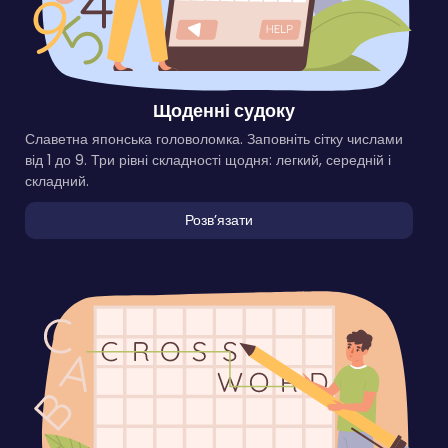
Щоденні судоку
Славетна японська головоломка. Заповніть сітку числами
від 1 до 9. Три рівні складності щодня: легкий, середній і
складний.
Розвʼязати