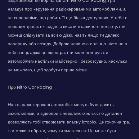
звертаємося до ігор на кшталт Nitro Car Racing. Гра
нагадує про керування радіокерованими автомобілями, а
не справжніми, що робить її ще більш доступною. У тебе є
невеликі траси, які видно з висоти пташиного польоту, і ти
можеш слідкувати за всією дією, навіть якщо ти далеко
попереду або позаду. Доброю новиною є те, що ніхто не в
небезпеці, адже це відеогра, і ти можеш керувати
автомобілем настільки майстерно і безрозсудно, наскільки
це можливо, щоб здобути перше місце.
Про Nitro Car Racing
Навіть радіокеровані автомобілі можуть бути досить
захопливими, а відеоігри з невеликою кількістю деталей
дозволяють тобі створювати власну історію. Це гоночна гра,
і ти можеш обрати, чому ти змагаєшся. Це може бути