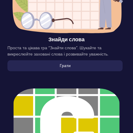
Знайди слова
Проста та цікава гра “Знайти слова”. Шукайте та
викреслюйте заховані слова і розвивайте уважність.
Грати