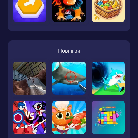
Нові ігри