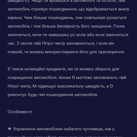
швидкості). Якщо ти врізаєшся в автомобілі та об'єкти, твій
автомобіль отримує пошкодження, що відображається внизу
екрана. Чим більше пошкоджень, тим повільніше рухається
автомобіль і тим більша ймовірність його знищення. Гонка
закінчиться, коли ти завершиш усі кола або коли закінчиться
час. З часом твій Нітро-метр заповнюється, і коли він
повний, ти можеш використовувати його для прискорення.
Є також колекційні предмети, які ти можеш збирати для
покращення автомобіля. Іконки N миттєво заповнюють твій
Нітро-метр, M підвищує максимальну швидкість, а D
ремонтує будь-які пошкодження автомобіля.
Особливості
❖ Управління автомобілем набагато чутливіше, ніж у