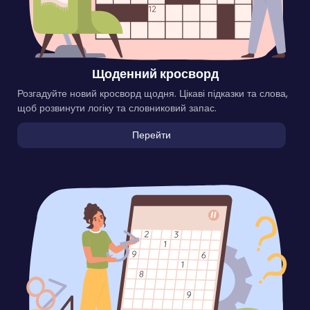
Щоденний кросворд
Розгадуйте новий кросворд щодня. Цікаві підказки та слова,
щоб розвинути логіку та словниковий запас.
Перейти