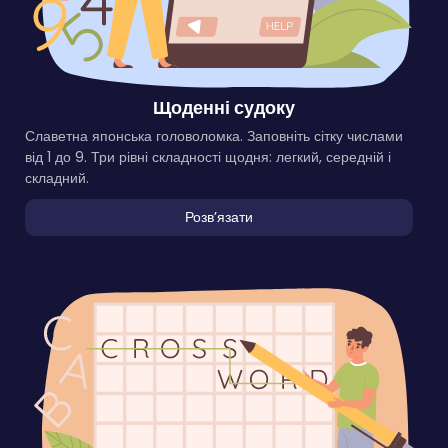
Щоденні судоку
Славетна японська головоломка. Заповніть сітку числами
від 1 до 9. Три рівні складності щодня: легкий, середній і
складний.
Розвʼязати