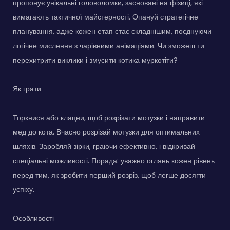
пропонує унікальні головоломки, засновані на фізиці, які
вимагають тактичної майстерності. Опануй стратегічне
планування, адже кожен етап стає складнішим, поєднуючи
логічне мислення з чарівними анімаціями. Чи зможеш ти
перехитрити виклики і змусити котика муркотіти?
Як грати
Торкнися або клацни, щоб розрізати мотузки і направити
мед до кота. Вчасно розрізай мотузки для оптимальних
шляхів. Заробляй зірки, граючи ефективно, і відкривай
спеціальні можливості. Порада: уважно оглянь кожен рівень
перед тим, як зробити перший розріз, щоб легше досягти
успіху.
Особливості