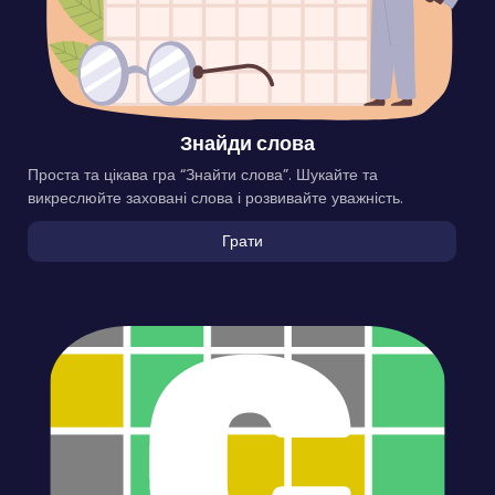
Знайди слова
Проста та цікава гра “Знайти слова”. Шукайте та
викреслюйте заховані слова і розвивайте уважність.
Грати