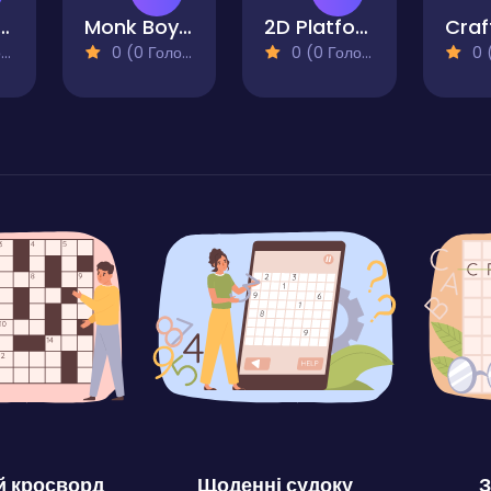
os PixelCraft
Monk Boy Warrior
2D Platformer Coin
)
0 (0 Голосів)
0 (0 Голосів)
0 (0
 кросворд
Щоденні судоку
З