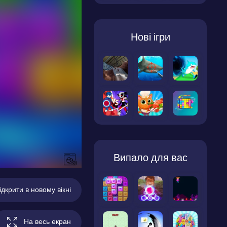
Нові ігри
Випало для вас
ідкрити в новому вікні
На весь екран