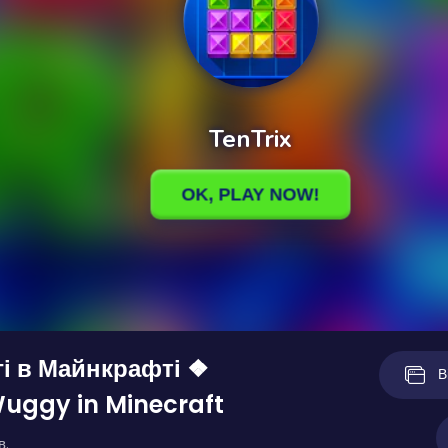
ггі в Майнкрафті ❖
В
uggy in Minecraft
в.