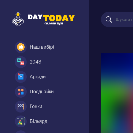
Наш вибір!
2048
Аркади
Поєднайки
Гонки
Більярд