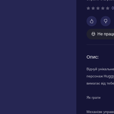
0
Не прац
Опис:
Відчуй унікальн
персонаж Huggy 
вимагає від тебе
Як грати
Механізм управл