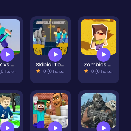
Nubik vs Herobrin's Army
Skibidi Toilet X Minecraft Tug War
Zombies Stay Alive
 Голосів)
0 (0 Голосів)
0 (0 Голосів)