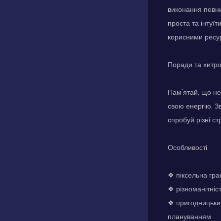
виконання певни
проста та інтуїт
корисними ресур
Поради та хитр
Пам'ятай, що не
свою енергію. З
спробуй різні ст
Особливості
❖ піксельна гра
❖ різноманітніст
❖ пригодницький
плануванням