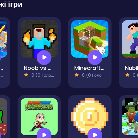
жі ігри
ecraft Blockman Go
Noob vs TNT Boom
Minecraft Unblocked Online
)
0 (0 Голосів)
0 (0 Голосів)
0 (0