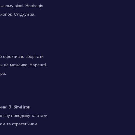
жному рівні. Навігація
кнопок. Слідкуй за
об ефективно зберігати
ли це можливо. Нарешті,
гри.
ні 8-бітні ігри
альну поведінку та атаки
ом та стратегічним