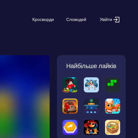
Увійти
Кросворди
Словодей
Найбільше лайків