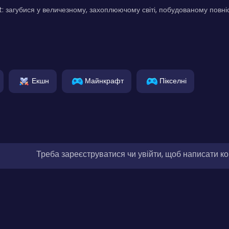
t: загубися у величезному, захоплюючому світі, побудованому повніст
Екшн
Майнкрафт
Пікселні
Треба зареєструватися чи увійти, щоб написати к