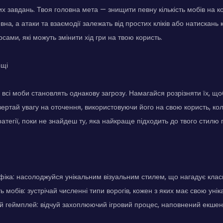
х завдань. Твоя головна мета — знищити певну кількість мобів на ко
ивна, а атаки та взаємодії залежать від простих кліків або натискань 
сами, які можуть змінити хід гри на твою користь.
ощі
 всі моби становлять однакову загрозу. Намагайся розрізняти їх, щ
вертай увагу на оточення, використовуючи його на свою користь, ко
ратегії, поки не знайдеш ту, яка найкраще підходить до твого стилю 
фіка: насолоджуйся унікальним візуальним стилем, що нагадує класич
ь мобів: зустрічай численні типи ворогів, кожен з яких має свою унік
 геймплей: відчуй захоплюючий ігровий процес, наповнений екшен