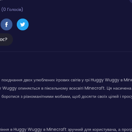
 (0 Голосів)
ює?
е поєднання двох улюблених ігрових світів у грі Huggy Wuggy в Mine
Wuggy опиняється в піксельному всесвіті Minecraft. Ця насичена
 боротися з різноманітними мобами, щоб досягти своїх цілей і просув
іння в Huggy Wuggy в Minecraft зручний для користувача, а прогр