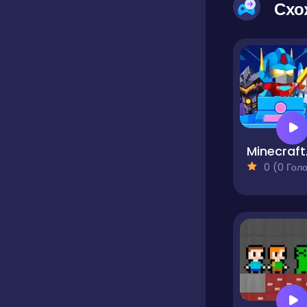
Схо
Min
0 (0 Голосів