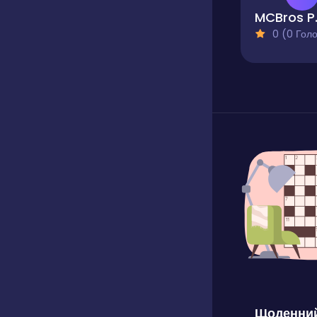
MCBr
0 (0 Голосів
Щоденний