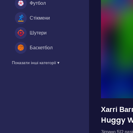
Футбол
Стікмени
Шутери
Баскетбол
Показати інші категорії ▾
Хаггі Ва
Huggy W
Зіграно 512 разі