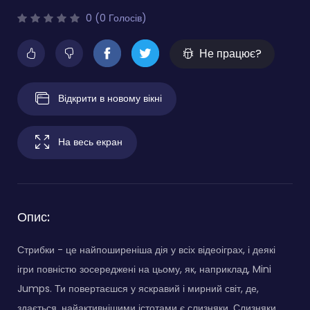
0 (0 Голосів)
Не працює?
Відкрити в новому вікні
На весь екран
Опис:
Стрибки - це найпоширеніша дія у всіх відеоіграх, і деякі
ігри повністю зосереджені на цьому, як, наприклад, Mini
Jumps. Ти повертаєшся у яскравий і мирний світ, де,
здається, найактивнішими істотами є слизняки. Слизняки