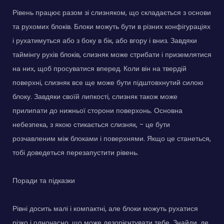
Рівень працює разом зі слизняком, що складається з основи
та рухомих блоків. Блоки можуть бути в різних конфігураціях
і рухатимуться або з боку в бік, або вгору і вниз. Завдяки
таймінгу рухів блоків, слизняк може стрибати і приземлятися
на них, щоб просуватися вперед. Коли він на твердій
поверхні, слизняк все ще може бути підштовхнутий силою
блоку. Завдяки своїй липкості, слизняк також може
прилипати до нижньої сторони поверхонь. Основна
небезпека, з якою стикається слизняк, - це бути
розчавленим між блоками і поверхнями. Якщо це станеться,
тобі доведеться перезапустити рівень.
Поради та підказки
Рівні досить малі і компактні, але блоки можуть рухатися
різко і одночасно, що може дезорієнтувати тебе. Знайди, де