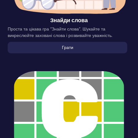
Знайди слова
Проста та цікава гра “Знайти слова”. Шукайте та
викреслюйте заховані слова і розвивайте уважність.
Грати