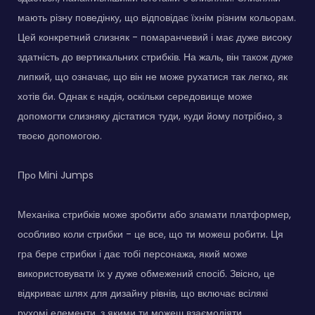
мають різну поведінку, що відповідає їхнім різним кольорам.
Цей конкретний слизняк - помаранчевий і має дуже високу
здатність до вертикальних стрибків. На жаль, він також дуже
липкий, що означає, що він не може рухатися так легко, як
хотів би. Однак є надія, оскільки середовище може
допомогти слизняку дістатися туди, куди йому потрібно, з
твоєю допомогою.
Про Mini Jumps
Механіка стрибків може зробити або зламати платформер,
особливо коли стрибки - це все, що ти можеш робити. Ця
гра бере стрибки і дає тобі персонажа, який може
використовувати їх у дуже обмежений спосіб. Звісно, це
відкриває шлях для дизайну рівнів, що включає всілякі
рухомі елементи, з якими ти можеш взаємодіяти,