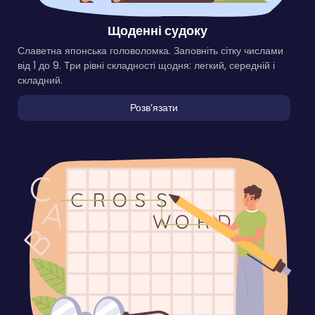
Щоденні судоку
Славетна японська головоломка. Заповніть сітку числами
від 1 до 9. Три рівні складності щодня: легкий, середній і
складний.
Розвʼязати