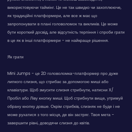
використовуючи таймінг. Це не так швидко чи захоплююче,
як традиційні платформери, але все ж має що
запропонувати в плані головоломок та викликів. Це може
бути короткий досвід, але відсутність терпіння і спроби грати
в це як в інші платформери - не найкраще рішення.
Як грати
Mini Jumps - це 2D головоломка-платформер про дуже
липкого слизня, що стрибає за допомогою миші або
клавіатури. Щоб змусити слизня стрибнути, натисни X/
Пробіл або Ліву кнопку миші. Щоб стрибнути вище, утримуй
обрану кнопку довше. Окрім стрибків, слизняк не буде і не
може рухатися з того місця, де він застряг. Твоя мета -
завершити рівні, доводячи слизня до квітів.